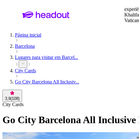
Pesquis
experiê
Khalifa
Vatica
Eiffel
P
Página inicial
Barcelona
Lugares para visitar em Barcel...
City Cards
Go City Barcelona All Inclusiv...
3,9
(
108
)
City Cards
Go City Barcelona All Inclusive 