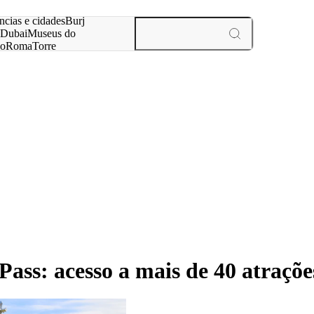
ar
ncias e cidades
Burj
Dubai
Museus do
no
Roma
Torre
aris
experiências e cidades
Pass: acesso a mais de 40 atraçõe