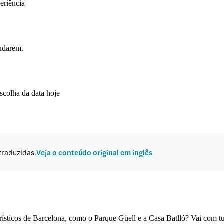
eriência
mudarem.
scolha da data hoje
traduzidas.
Veja o conteúdo original em inglês
urísticos de Barcelona, como o Parque Güell e a Casa Batlló? Vai com t