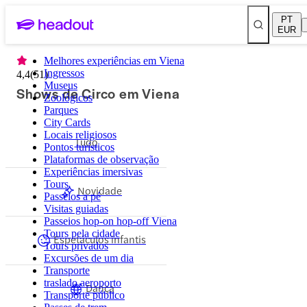
PT
EUR
Melhores experiências em Viena
Ingressos
4,4
(
51
)
Museus
Shows de Circo em Viena
Zoológicos
Parques
City Cards
Locais religiosos
Tudo
Pontos turísticos
Plataformas de observação
Experiências imersivas
Tours
Novidade
Passeios a pé
Visitas guiadas
Passeios hop-on hop-off Viena
Tours pela cidade
Espetáculos infantis
Tours privados
Excursões de um dia
Transporte
traslado aeroporto
Dança
Transporte público