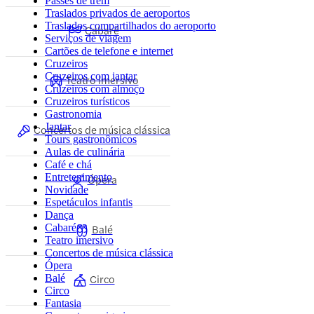
Passes de trem
Traslados privados de aeroportos
Traslados compartilhados do aeroporto
Cabaré
Serviços de viagem
Cartões de telefone e internet
Cruzeiros
Cruzeiros com jantar
Teatro imersivo
Cruzeiros com almoço
Cruzeiros turísticos
Gastronomia
Jantar
Concertos de música clássica
Tours gastronômicos
Aulas de culinária
Café e chá
Entretenimento
Ópera
Novidade
Espetáculos infantis
Dança
Cabaré
Balé
Teatro imersivo
Concertos de música clássica
Ópera
Circo
Balé
Circo
Fantasia