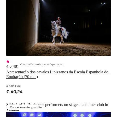
Escola Espanhola de Equitação
4,5
(
48
)
Apresentação dos cavalos Lipizzanos da Escola Espanhola de 
Equitação (70 min)
a partir de
€ 40,24
Slide 1 of 1, Burlesque performers on stage at a dinner club in
Cancelamento gratuito
Vienna.