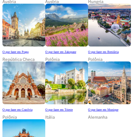
Áustria
Áustria
Hungria
O que fazer em Praga
O que fazer em Zakopane
O que fazer em Breslávia
República Checa
Polônia
Polônia
O que fazer em Cracóvia
O que fazer em Trieste
O que fazer em Munique
Polônia
Itália
Alemanha