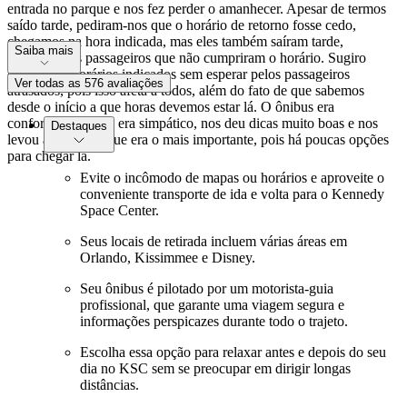
entrada no parque e nos fez perder o amanhecer. Apesar de termos
saído tarde, pediram-nos que o horário de retorno fosse cedo,
chegamos na hora indicada, mas eles também saíram tarde,
Saiba mais
esperando os passageiros que não cumpriram o horário. Sugiro
cumprir os horários indicados sem esperar pelos passageiros
Ver todas as 576 avaliações
atrasados, pois isso afeta a todos, além do fato de que sabemos
desde o início a que horas devemos estar lá. O ônibus era
confortável, o guia era simpático, nos deu dicas muito boas e nos
Destaques
levou ao parque, que era o mais importante, pois há poucas opções
para chegar lá.
Evite o incômodo de mapas ou horários e aproveite o
conveniente transporte de ida e volta para o Kennedy
Space Center.
Seus locais de retirada incluem várias áreas em
Orlando, Kissimmee e Disney.
Seu ônibus é pilotado por um motorista-guia
profissional, que garante uma viagem segura e
informações perspicazes durante todo o trajeto.
Escolha essa opção para relaxar antes e depois do seu
dia no KSC sem se preocupar em dirigir longas
distâncias.