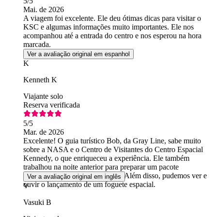
5
/5
Mai. de 2026
A viagem foi excelente. Ele deu ótimas dicas para visitar o
KSC e algumas informações muito importantes. Ele nos
acompanhou até a entrada do centro e nos esperou na hora
marcada.
Ver a avaliação original em espanhol
K
Kenneth K
Viajante solo
Reserva verificada
5
/5
Mar. de 2026
Excelente! O guia turístico Bob, da Gray Line, sabe muito
sobre a NASA e o Centro de Visitantes do Centro Espacial
Kennedy, o que enriqueceu a experiência. Ele também
trabalhou na noite anterior para preparar um pacote
informativo, o que foi muito útil. Além disso, pudemos ver e
Ver a avaliação original em inglês
ouvir o lançamento de um foguete espacial.
V
Vasuki B