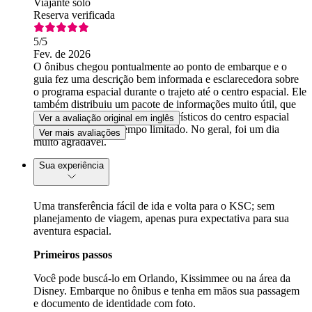
Viajante solo
Reserva verificada
5
/5
Fev. de 2026
O ônibus chegou pontualmente ao ponto de embarque e o
guia fez uma descrição bem informada e esclarecedora sobre
o programa espacial durante o trajeto até o centro espacial. Ele
também distribuiu um pacote de informações muito útil, que
destacava os principais pontos turísticos do centro espacial
Ver a avaliação original em inglês
para visitantes com tempo limitado. No geral, foi um dia
Ver mais avaliações
muito agradável.
Sua experiência
Uma transferência fácil de ida e volta para o KSC; sem
planejamento de viagem, apenas pura expectativa para sua
aventura espacial.
Primeiros passos
Você pode buscá-lo em Orlando, Kissimmee ou na área da
Disney. Embarque no ônibus e tenha em mãos sua passagem
e documento de identidade com foto.