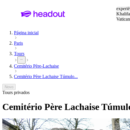
Pesquis
experiê
Khalifa
Vatica
Eiffel
P
Página inicial
Paris
Tours
Cemitério Père-Lachaise
Cemitério Père Lachaise Túmulo...
Novo
Tours privados
Cemitério Père Lachaise Túmul