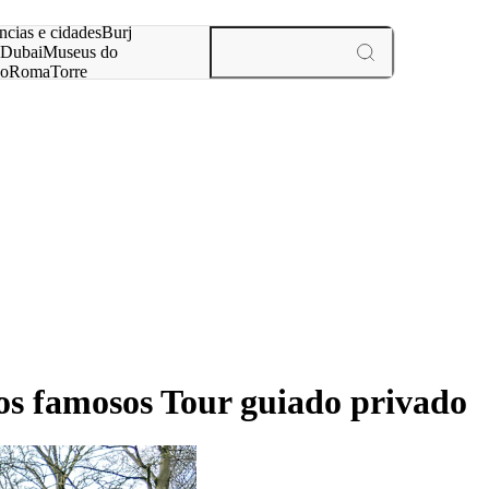
ar
ncias e cidades
Burj
Dubai
Museus do
no
Roma
Torre
aris
experiências e cidades
os famosos Tour guiado privado