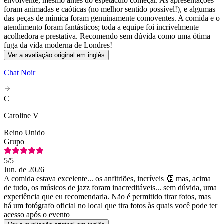
envolvente, mesmo antes do espetáculo começar. As apresentações
foram animadas e caóticas (no melhor sentido possível!), e algumas
das peças de mímica foram genuinamente comoventes. A comida e o
atendimento foram fantásticos; toda a equipe foi incrivelmente
acolhedora e prestativa. Recomendo sem dúvida como uma ótima
fuga da vida moderna de Londres!
Ver a avaliação original em inglês
Chat Noir
C
Caroline V
Reino Unido
Grupo
5
/5
Jun. de 2026
A comida estava excelente... os anfitriões, incríveis 👏 mas, acima
de tudo, os músicos de jazz foram inacreditáveis... sem dúvida, uma
experiência que eu recomendaria. Não é permitido tirar fotos, mas
há um fotógrafo oficial no local que tira fotos às quais você pode ter
acesso após o evento