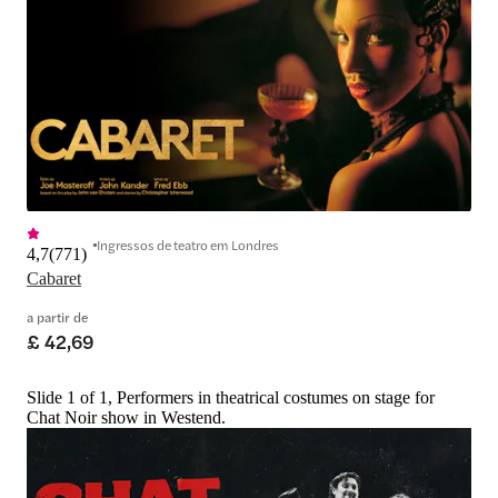
Ingressos de teatro em Londres
4,7
(
771
)
Cabaret
a partir de
£ 42,69
Slide 1 of 1, Performers in theatrical costumes on stage for
Chat Noir show in Westend.