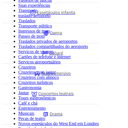
Passeios de lancha
Suas experiências
Transporte
Espetáculos infantis
traslado aeroporto
Traslados
Transporte público
Ingressos de trem
Dança
Passes de trem
Traslados privados de aeroportos
Traslados compartilhados do aeroporto
Serviços de viagem
Cabaré
Cartões de telefone e internet
Serviços aeroportuários
Cruzeiros
Cruzeiros com jantar
Teatro imersivo
Cruzeiros com almoço
Cruzeiros turísticos
Gastronomia
Jantar
Concertos teatrais
Tours gastronômicos
Café e chá
Entretenimento
Drama
Musicais
Peças de teatro
Novos espetáculos do West End em Londres