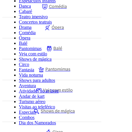
Espetáculos infantis
Comédia
Dança
Cabaré
Teatro imersivo
Concertos teatrais
Ópera
Drama
Comédia
Ópera
Balé
Balé
Pantomimas
Veja com estilo
Shows de mágica
Circo
Pantomimas
Fantasia
Vida noturna
Shows para adultos
Aventura
Veja com estilo
Atividades ao ar livre
Andar de kart
Turismo aéreo
Visitas ao teleférico
Shows de mágica
Especiais
Combos
Dia dos Namorados
Circo