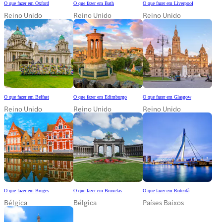
O que fazer em Oxford
O que fazer em Bath
O que fazer em Liverpool
Reino Unido
Reino Unido
Reino Unido
O que fazer em Belfast
O que fazer em Edimburgo
O que fazer em Glasgow
Reino Unido
Reino Unido
Reino Unido
O que fazer em Bruges
O que fazer em Bruxelas
O que fazer em Roterdã
Bélgica
Bélgica
Países Baixos