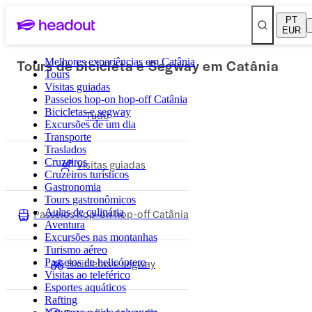
PT
EUR
Tours de bicicleta e Segway em Catânia
Melhores experiências em Catânia
Tours
Visitas guiadas
Passeios hop-on hop-off Catânia
Bicicletas e segway
Tudo
Excursões de um dia
Transporte
Traslados
Cruzeiros
Visitas guiadas
Cruzeiros turísticos
Gastronomia
Tours gastronômicos
Passeios hop-on hop-off Catânia
Aulas de culinária
Aventura
Excursões nas montanhas
Turismo aéreo
Bicicletas e segway
Passeios de helicóptero
Visitas ao teleférico
Esportes aquáticos
Rafting