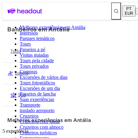
PT
EUR
Banheiros em Antália
Melhores experiências em Antália
Ingressos
Parques temáticos
Tours
Passeios a pé
Tudo
Visitas guiadas
Tours pela cidade
Tours privados
Compras
Banho
Excursões de vários dias
Tours fotográficos
Excursões de um dia
Spa
Passeios de lancha
Suas experiências
Transporte
traslado aeroporto
Cruzeiros
Melhores experiências em Antália
Cruzeiros com jantar
Cruzeiros com almoço
5 experiência
Cruzeiros turísticos