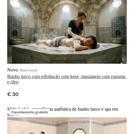
Novo
Bem-estar
Banho turco com esfoliação com kese, massagem com espuma 
e óleo
€ 30
Slide 1 of 1, experiência autêntica de banho turco e spa em
Cancelamento gratuito
side-1