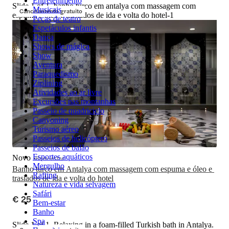
Entretenimento
Slide 1 of 1, banho turco em antalya com massagem com
Musicais
Cancelamento gratuito
espuma e óleo e traslados de ida e volta do hotel-1
Peças de teatro
Espetáculos infantis
Dança
Shows de mágica
Show
Aventura
Paraquedismo
Ziplining
Atividades ao ar livre
Excursões nas montanhas
Passeio de quadriciclo
Canyoning
Turismo aéreo
Passeios de helicóptero
Passeios de balão
Esportes aquáticos
Novo
Bem-estar
Mergulho
Banho turco em Antalya com massagem com espuma e óleo e 
Rafting
traslados de ida e volta do hotel
Natureza e vida selvagem
Safári
€ 25
Bem-estar
Banho
Spa
Slide 1 of 1, Relaxing in a foam-filled Turkish bath in Antalya.