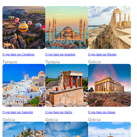
O que fazer em Capadócia
O que fazer em Istambul
O que fazer em Rhodes
Turquia
Turquia
Grécia
O que fazer em Santorini
O que fazer em Iráclio
O que fazer em Atenas
Grécia
Grécia
Grécia