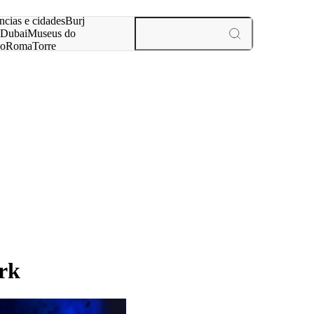
ar
ncias e cidades
Burj
Dubai
Museus do
no
Roma
Torre
aris
experiências e cidades
ark