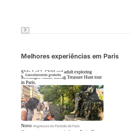
Melhores experiências em Paris
Slide 1 of 1, Child and adult exploring
Cancelamento gratuito
Montaigne statue during Treasure Hunt tour
in Paris.
Novo
Ingressos do Panteão de Paris