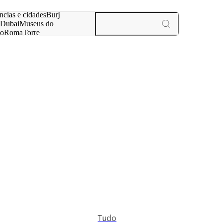
ar
ncias e cidades
Burj
Dubai
Museus do
no
Roma
Torre
aris
experiências e cidades
Tudo