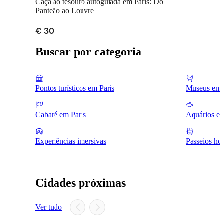
Caça ao tesouro autoguiada em Paris: Do 
Panteão ao Louvre
€ 30
Buscar por categoria
Pontos turísticos em Paris
Museus em
Cabaré em Paris
Aquários e
Experiências imersivas
Passeios h
Cidades próximas
Ver tudo