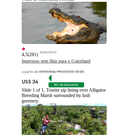
Gatorland
4,5
(
281
)
Ingressos sem filas para o Gatorland
a partir de
ORIGINAL PRICE
US$ 37,26
US$ 34
9% de desconto
Slide 1 of 1, Tourist zip lining over Alligator
Breeding Marsh surrounded by lush
greenery.