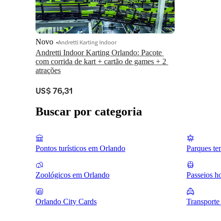
Novo
Andretti Karting Indoor
Andretti Indoor Karting Orlando: Pacote 
com corrida de kart + cartão de games + 2 
atrações
US$ 76,31
Buscar por categoria
Pontos turísticos em Orlando
Parques te
Zoológicos em Orlando
Passeios h
Orlando City Cards
Transporte