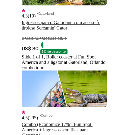
Gatorland
4,3
(
10
)
Ingressos para o Gatorland com acesso à 
tirolesa Screamin' Gator
ORIGINAL PRICE
US$ 85,19
US$ 80
6% de desconto
Slide 1 of 1, Roller coaster at Fun Spot
America and alligator at Gatorland, Orlando
combo tour.
Combo
4,5
(
295
)
Combo (Economize 17%): Fun Spot 
America + ingressos sem filas para 