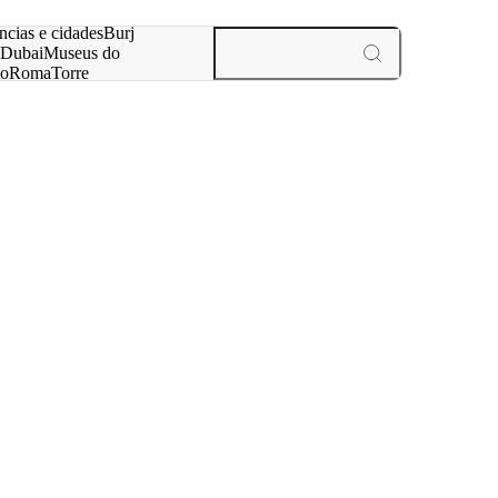
ar
ncias e cidades
Burj
Dubai
Museus do
no
Roma
Torre
aris
experiências e cidades