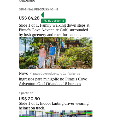
Gatorland
ORIGINAL PRICE
US$ 101,11
US$ 84,28
17% de desconto
Slide 1 of 1, Family walking down steps at
Pirate's Cove Adventure Golf, surrounded
by lush greenery and rock formations.
Novo
Pirates Cove Adventure Golf Orlando
Ingressos para minigolfe no Pirate's Cove 
Adventure Golf Orlando - 18 buracos
a partir de
US$ 20,50
Slide 1 of 1, Indoor karting driver wearing
helmet on track.