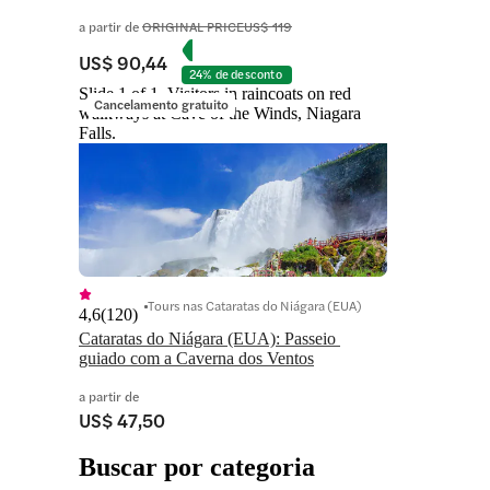
a partir de
ORIGINAL PRICE
US$ 119
US$ 90,44
24% de desconto
Slide 1 of 1, Visitors in raincoats on red
Cancelamento gratuito
walkways at Cave of the Winds, Niagara
Falls.
Tours nas Cataratas do Niágara (EUA)
4,6
(
120
)
Cataratas do Niágara (EUA): Passeio 
guiado com a Caverna dos Ventos
a partir de
US$ 47,50
Buscar por categoria