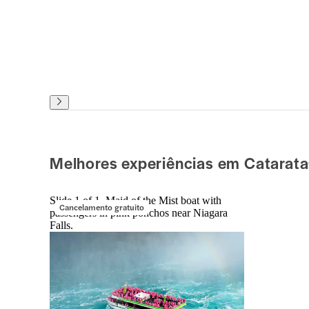
Melhores experiências em Catarata
Slide 1 of 1, Maid of the Mist boat with
Cancelamento gratuito
passengers in pink ponchos near Niagara
Falls.