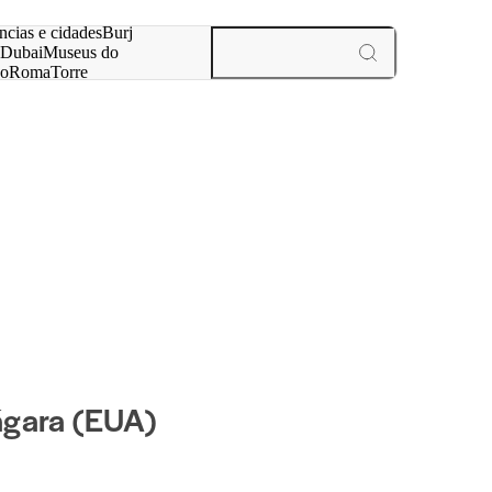
ar
ncias e cidades
Burj
Dubai
Museus do
no
Roma
Torre
aris
experiências e cidades
ágara (EUA)