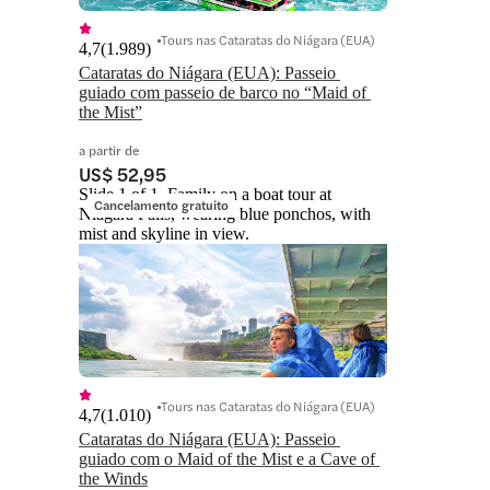
Tours nas Cataratas do Niágara (EUA)
4,7
(
1.989
)
Cataratas do Niágara (EUA): Passeio 
guiado com passeio de barco no “Maid of 
the Mist”
a partir de
US$ 52,95
Slide 1 of 1, Family on a boat tour at
Cancelamento gratuito
Niagara Falls, wearing blue ponchos, with
mist and skyline in view.
Tours nas Cataratas do Niágara (EUA)
4,7
(
1.010
)
Cataratas do Niágara (EUA): Passeio 
guiado com o Maid of the Mist e a Cave of 
the Winds