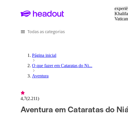
Pesquis
experiê
Khalifa
Vatica
Eiffel
P
Todas as categorias
Página inicial
O que fazer em Cataratas do Ni...
Aventura
4,7
(
2.211
)
Aventura em Cataratas do Ni