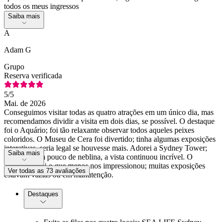
todos os meus ingressos
Saiba mais
A
Adam G
Grupo
Reserva verificada
5
/5
Mai. de 2026
Conseguimos visitar todas as quatro atrações em um único dia, mas
recomendamos dividir a visita em dois dias, se possível. O destaque
foi o Aquário; foi tão relaxante observar todos aqueles peixes
coloridos. O Museu de Cera foi divertido; tinha algumas exposições
interativas, seria legal se houvesse mais. Adorei a Sydney Tower;
Saiba mais
apesar de um pouco de neblina, a vista continuou incrível. O
Zoológico foi o que menos nos impressionou; muitas exposições
Ver todas as 73 avaliações
estavam vazias ou em manutenção.
Destaques