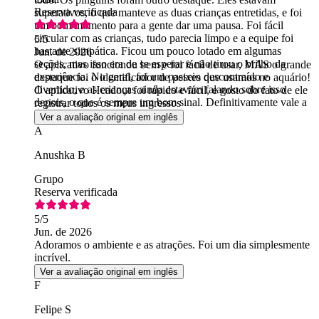
Reserva verificada
superativos, o que manteve as duas crianças entretidas, e foi
um bom momento para a gente dar uma pausa. Foi fácil
circular com as crianças, tudo parecia limpo e a equipe foi
5
/5
bastante simpática. Ficou um pouco lotado em algumas
Jun. de 2026
seções, mas isso era de se esperar e não tirou o brilho da
O aplicativo funcionou bem e foi fácil de usar, MAS o grande
experiência. No geral, foi um passeio descontraído e
destaque foi o identificador de peixes que usamos no aquário!
divertido, e as crianças ainda estavam falando sobre isso
O aplicativo Headout foi rápido e fácil, e gosto do fato de ele
depois, o que é sempre um bom sinal. Definitivamente vale a
registrar todos os meus ingressos
pena visitar.
Ver a avaliação original em inglês
A
Anushka B
Grupo
Reserva verificada
5
/5
Jun. de 2026
Adoramos o ambiente e as atrações. Foi um dia simplesmente
incrível.
Ver a avaliação original em inglês
F
Felipe S