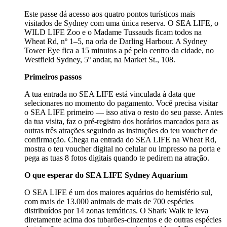
Este passe dá acesso aos quatro pontos turísticos mais
visitados de Sydney com uma única reserva. O SEA LIFE, o
WILD LIFE Zoo e o Madame Tussauds ficam todos na
Wheat Rd, nº 1–5, na orla de Darling Harbour. A Sydney
Tower Eye fica a 15 minutos a pé pelo centro da cidade, no
Westfield Sydney, 5º andar, na Market St., 108.
Primeiros passos
A tua entrada no SEA LIFE está vinculada à data que
selecionares no momento do pagamento. Você precisa visitar
o SEA LIFE primeiro — isso ativa o resto do seu passe. Antes
da tua visita, faz o pré-registro dos horários marcados para as
outras três atrações seguindo as instruções do teu voucher de
confirmação. Chega na entrada do SEA LIFE na Wheat Rd,
mostra o teu voucher digital no celular ou impresso na porta e
pega as tuas 8 fotos digitais quando te pedirem na atração.
O que esperar do SEA LIFE Sydney Aquarium
O SEA LIFE é um dos maiores aquários do hemisfério sul,
com mais de 13.000 animais de mais de 700 espécies
distribuídos por 14 zonas temáticas. O Shark Walk te leva
diretamente acima dos tubarões-cinzentos e de outras espécies