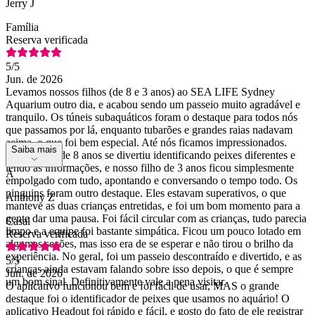
Jerry J
Família
Reserva verificada
5
/5
Jun. de 2026
Levamos nossos filhos (de 8 e 3 anos) ao SEA LIFE Sydney
Aquarium outro dia, e acabou sendo um passeio muito agradável e
tranquilo. Os túneis subaquáticos foram o destaque para todos nós
que passamos por lá, enquanto tubarões e grandes raias nadavam
acima, o que foi bem especial. Até nós ficamos impressionados.
Saiba mais
Nosso filho de 8 anos se divertiu identificando peixes diferentes e
lendo as informações, e nosso filho de 3 anos ficou simplesmente
A
empolgado com tudo, apontando e conversando o tempo todo. Os
pinguins foram outro destaque. Eles estavam superativos, o que
Anthony Z
manteve as duas crianças entretidas, e foi um bom momento para a
gente dar uma pausa. Foi fácil circular com as crianças, tudo parecia
Casal
limpo e a equipe foi bastante simpática. Ficou um pouco lotado em
Reserva verificada
algumas seções, mas isso era de se esperar e não tirou o brilho da
experiência. No geral, foi um passeio descontraído e divertido, e as
5
/5
crianças ainda estavam falando sobre isso depois, o que é sempre
Jun. de 2026
um bom sinal. Definitivamente vale a pena visitar.
O aplicativo funcionou bem e foi fácil de usar, MAS o grande
destaque foi o identificador de peixes que usamos no aquário! O
aplicativo Headout foi rápido e fácil, e gosto do fato de ele registrar