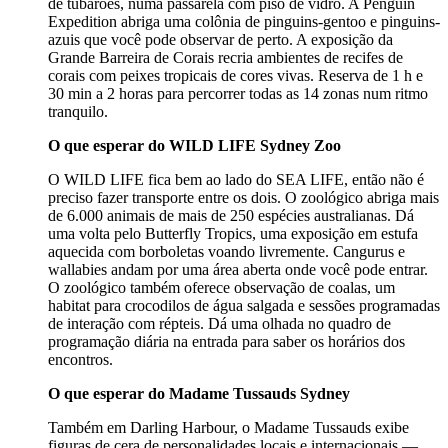
de tubarões, numa passarela com piso de vidro. A Penguin
Expedition abriga uma colônia de pinguins-gentoo e pinguins-
azuis que você pode observar de perto. A exposição da
Grande Barreira de Corais recria ambientes de recifes de
corais com peixes tropicais de cores vivas. Reserva de 1 h e
30 min a 2 horas para percorrer todas as 14 zonas num ritmo
tranquilo.
O que esperar do WILD LIFE Sydney Zoo
O WILD LIFE fica bem ao lado do SEA LIFE, então não é
preciso fazer transporte entre os dois. O zoológico abriga mais
de 6.000 animais de mais de 250 espécies australianas. Dá
uma volta pelo Butterfly Tropics, uma exposição em estufa
aquecida com borboletas voando livremente. Cangurus e
wallabies andam por uma área aberta onde você pode entrar.
O zoológico também oferece observação de coalas, um
habitat para crocodilos de água salgada e sessões programadas
de interação com répteis. Dá uma olhada no quadro de
programação diária na entrada para saber os horários dos
encontros.
O que esperar do Madame Tussauds Sydney
Também em Darling Harbour, o Madame Tussauds exibe
figuras de cera de personalidades locais e internacionais —