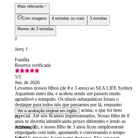
Mais relevante
Com imagens
4 estrelas ou mais
3 estrelas
Menos de 3 estrelas
J
Jerry J
Família
Reserva verificada
5
/5
Jun. de 2026
Levamos nossos filhos (de 8 e 3 anos) ao SEA LIFE Sydney
Aquarium outro dia, e acabou sendo um passeio muito
agradável e tranquilo. Os túneis subaquáticos foram o
destaque para todos nós que passamos por lá, enquanto
tubarões e grandes raias nadavam acima, o que foi bem
Ver a avaliação original em inglês
especial. Até nós ficamos impressionados. Nosso filho de 8
A
anos se divertiu identificando peixes diferentes e lendo as
informações, e nosso filho de 3 anos ficou simplesmente
Anthony Z
empolgado com tudo, apontando e conversando o tempo
Casal
todo. Os pinguins foram outro destaque. Eles estavam