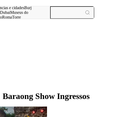
ar
ncias e cidades
Burj
Dubai
Museus do
no
Roma
Torre
aris
experiências e cidades
 Baraong Show Ingressos