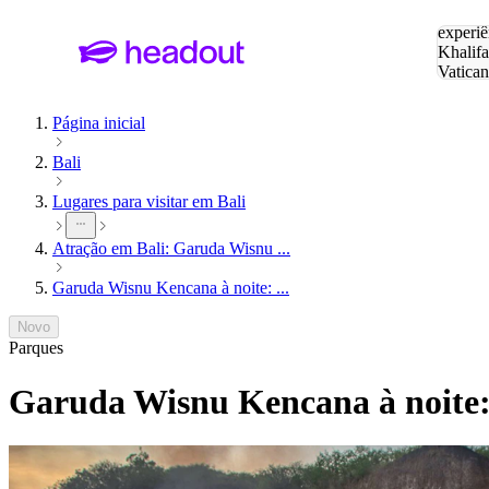
Pesquis
experiê
Khalifa
Vatica
Eiffel
P
Página inicial
Bali
Lugares para visitar em Bali
Atração em Bali: Garuda Wisnu ...
Garuda Wisnu Kencana à noite: ...
Novo
Parques
Garuda Wisnu Kencana à noite: