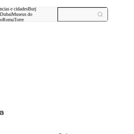
ar
ncias e cidades
Burj
Dubai
Museus do
no
Roma
Torre
aris
experiências e cidades
na