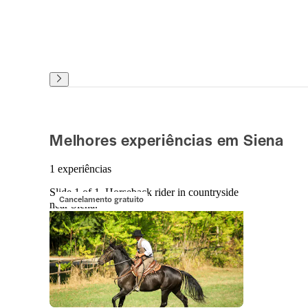
Melhores experiências em Siena
1 experiências
Slide 1 of 1, Horseback rider in countryside
Cancelamento gratuito
near Siena.