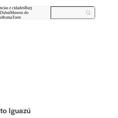
ar
ncias e cidades
Burj
Dubai
Museus do
no
Roma
Torre
aris
experiências e cidades
rto Iguazú