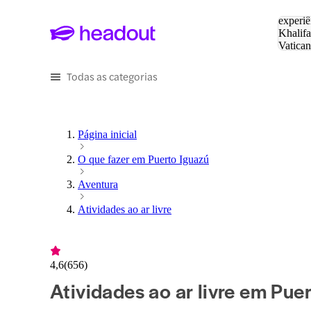
Pesquis
experiê
Khalifa
Vatica
Eiffel
P
Todas as categorias
Página inicial
O que fazer em Puerto Iguazú
Aventura
Atividades ao ar livre
4,6
(
656
)
Atividades ao ar livre em Pue