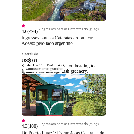
Ingressos para as Cataratas do Iguaçu
4,6
(
494
)
Ingressos para as Cataratas do Iguaçu: 
Acesso pelo lado argentino
a partir de
US$ 61
Slide 1 of 1, Train at station heading to
Cancelamento gratuito
Iguazu Falls through lush greenery.
Ingressos para as Cataratas do Iguaçu
4,3
(
108
)
De Puerto Iguazú: Excursão às Cataratas do 