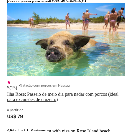
porcos (ideal para excursões de cruzeiro)-1
Natação com porcos em Nassau
5
(
15
)
Ilha Rose: Passeio de meio dia para nadar com porcos (ideal 
para excursões de cruzeiro)
a partir de
US$ 79
Slide 1 of 1, Swimming with pigs on Rose Island beach,