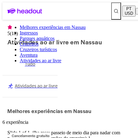
PT
USD
Melhores experiências em Nassau
Ingressos
5
(
18
)
Parques aquáticos
Atividades ao ar livre em Nassau
Cruzeiros
Cruzeiros turísticos
Aventura
Atividades ao ar livre
Tudo
Atividades ao ar livre
Melhores experiências em Nassau
6 experiência
Slide 1 of 1, ilha rose: passeio de meio dia para nadar com
Cancelamento gratuito