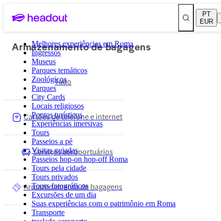
PT
EUR
Armazenamento de bagagens
Melhores experiências em Roma
Ingressos
Museus
Parques temáticos
Zoológicos
Tudo
Parques
City Cards
Locais religiosos
Pontos turísticos
Cartões de telefone e internet
Experiências imersivas
Tours
Passeios a pé
Visitas guiadas
Serviços aeroportuários
Passeios hop-on hop-off Roma
Tours pela cidade
Tours privados
Armazenamento de bagagens
Tours fotográficos
Excursões de um dia
Suas experiências com o patrimônio em Roma
Transporte