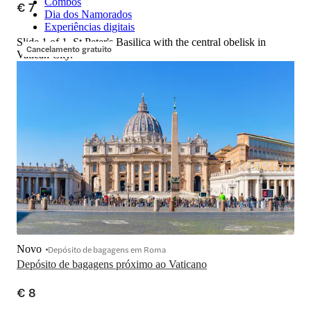
Combos
€ 7
Dia dos Namorados
Experiências digitais
Slide 1 of 1, St Peter's Basilica with the central obelisk in
Cancelamento gratuito
Vatican City.
Novo
Depósito de bagagens em Roma
Depósito de bagagens próximo ao Vaticano
€ 8