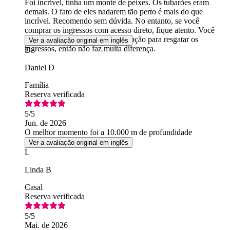
Foi incrível, tinha um monte de peixes. Os tubarões eram
demais. O fato de eles nadarem tão perto é mais do que
incrível. Recomendo sem dúvida. No entanto, se você
comprar os ingressos com acesso direto, fique atento. Você
ainda precisa ficar na fila da recepção para resgatar os
Ver a avaliação original em inglês
ingressos, então não faz muita diferença.
D
Daniel D
Família
Reserva verificada
5
/5
Jun. de 2026
O melhor momento foi a 10.000 m de profundidade
Ver a avaliação original em inglês
L
Linda B
Casal
Reserva verificada
5
/5
Mai. de 2026