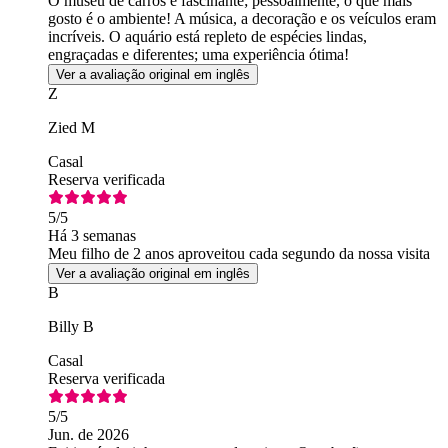
O museu de carros é fascinante; pessoalmente, o que mais
gosto é o ambiente! A música, a decoração e os veículos eram
incríveis. O aquário está repleto de espécies lindas,
engraçadas e diferentes; uma experiência ótima!
Ver a avaliação original em inglês
Z
Zied M
Casal
Reserva verificada
5
/5
Há 3 semanas
Meu filho de 2 anos aproveitou cada segundo da nossa visita
Ver a avaliação original em inglês
B
Billy B
Casal
Reserva verificada
5
/5
Jun. de 2026