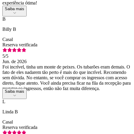
experiência ótima!
Saiba mais
B
Billy B
Casal
Reserva verificada
5
/5
Jun. de 2026
Foi incrível, tinha um monte de peixes. Os tubarões eram demais. O
fato de eles nadarem tão perto é mais do que incrível. Recomendo
sem dúvida. No entanto, se você comprar os ingressos com acesso
direto, fique atento. Você ainda precisa ficar na fila da recepção para
resgatar os ingressos, então não faz muita diferença.
Saiba mais
L
Linda B
Casal
Reserva verificada