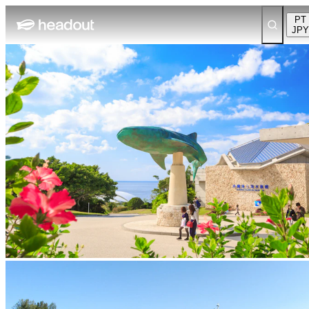
PT
JPY