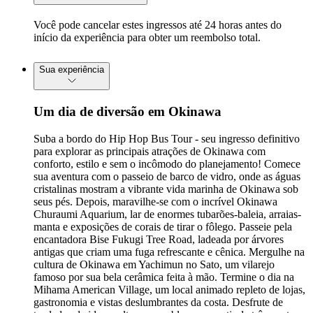
Você pode cancelar estes ingressos até 24 horas antes do
início da experiência para obter um reembolso total.
Sua experiência
Um dia de diversão em Okinawa
Suba a bordo do Hip Hop Bus Tour - seu ingresso definitivo
para explorar as principais atrações de Okinawa com
conforto, estilo e sem o incômodo do planejamento! Comece
sua aventura com o passeio de barco de vidro, onde as águas
cristalinas mostram a vibrante vida marinha de Okinawa sob
seus pés. Depois, maravilhe-se com o incrível Okinawa
Churaumi Aquarium, lar de enormes tubarões-baleia, arraias-
manta e exposições de corais de tirar o fôlego. Passeie pela
encantadora Bise Fukugi Tree Road, ladeada por árvores
antigas que criam uma fuga refrescante e cênica. Mergulhe na
cultura de Okinawa em Yachimun no Sato, um vilarejo
famoso por sua bela cerâmica feita à mão. Termine o dia na
Mihama American Village, um local animado repleto de lojas,
gastronomia e vistas deslumbrantes da costa. Desfrute de