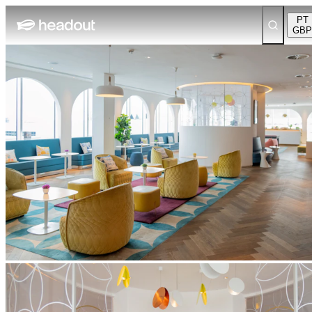
PT
GBP