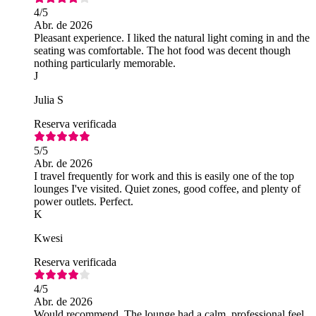
4
/5
Abr. de 2026
Pleasant experience. I liked the natural light coming in and the
seating was comfortable. The hot food was decent though
nothing particularly memorable.
J
Julia S
Reserva verificada
5
/5
Abr. de 2026
I travel frequently for work and this is easily one of the top
lounges I've visited. Quiet zones, good coffee, and plenty of
power outlets. Perfect.
K
Kwesi
Reserva verificada
4
/5
Abr. de 2026
Would recommend. The lounge had a calm, professional feel