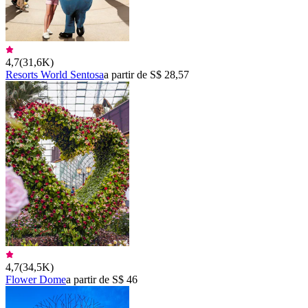
4,7
(
31,6K
)
Resorts World Sentosa
a partir de S$ 28,57
4,7
(
34,5K
)
Flower Dome
a partir de S$ 46