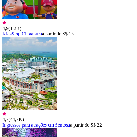
4,9
(
1,2K
)
KidsStop Cingapura
a partir de S$ 13
4,7
(
44,7K
)
Ingressos para atrações em Sentosa
a partir de S$ 22