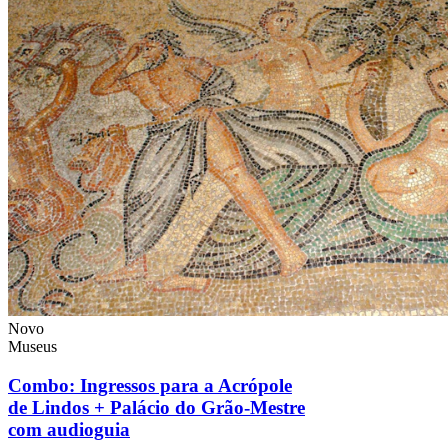
Novo
Museus
Combo: Ingressos para a Acrópole
de Lindos + Palácio do Grão-Mestre
com audioguia