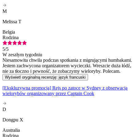
M
Melissa T
Belgia
Rodzina
5
/5
W zeszłym tygodniu
Niesamowita chwila podczas spotkania z migrującymi humbakami.
Jestem zachwycona organizatorem wycieczki. Wreszcie duża łódź,
nie za tłoczno i pewność, że zobaczymy wieloryby. Polecam.
Wyświetl oryginalną recenzję: język francuski
[Ekskluzywna promocja] Rejs po zatoce w Sydney z obserwacją
wielorybów organizowany przez Captain Cook
D
Dongpu X
Australia
Rodzina