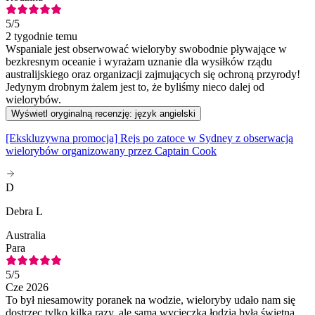
5
/5
2 tygodnie temu
Wspaniale jest obserwować wieloryby swobodnie pływające w
bezkresnym oceanie i wyrażam uznanie dla wysiłków rządu
australijskiego oraz organizacji zajmujących się ochroną przyrody!
Jedynym drobnym żalem jest to, że byliśmy nieco dalej od
wielorybów.
Wyświetl oryginalną recenzję: język angielski
[Ekskluzywna promocja] Rejs po zatoce w Sydney z obserwacją
wielorybów organizowany przez Captain Cook
D
Debra L
Australia
Para
5
/5
Cze 2026
To był niesamowity poranek na wodzie, wieloryby udało nam się
dostrzec tylko kilka razy, ale sama wycieczka łodzią była świetna.