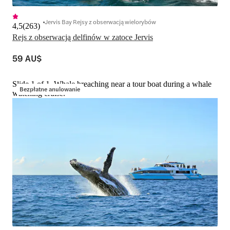
Jervis Bay Rejsy z obserwacją wielorybów
4,5
(
263
)
Rejs z obserwacją delfinów w zatoce Jervis
59 AU$
Slide 1 of 1, Whale breaching near a tour boat during a whale
Bezpłatne anulowanie
watching cruise.