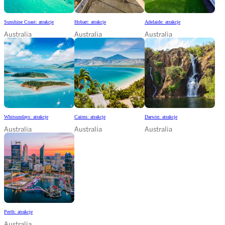
Sunshine Coast: atrakcje
Hobart: atrakcje
Adelaide: atrakcje
Australia
Australia
Australia
Whitsundays: atrakcje
Cairns: atrakcje
Darwin: atrakcje
Australia
Australia
Australia
Perth: atrakcje
Australia