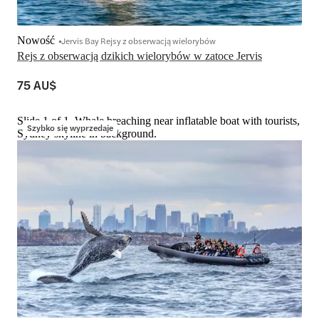
Nowość
Jervis Bay Rejsy z obserwacją wielorybów
Rejs z obserwacją dzikich wielorybów w zatoce Jervis
75 AU$
Slide 1 of 1, Whale breaching near inflatable boat with tourists,
Szybko się wyprzedaje
Sydney skyline in background.