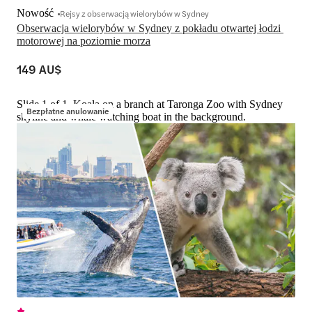
Nowość
Rejsy z obserwacją wielorybów w Sydney
Obserwacja wielorybów w Sydney z pokładu otwartej łodzi 
motorowej na poziomie morza
149 AU$
Slide 1 of 1, Koala on a branch at Taronga Zoo with Sydney
Bezpłatne anulowanie
skyline and whale watching boat in the background.