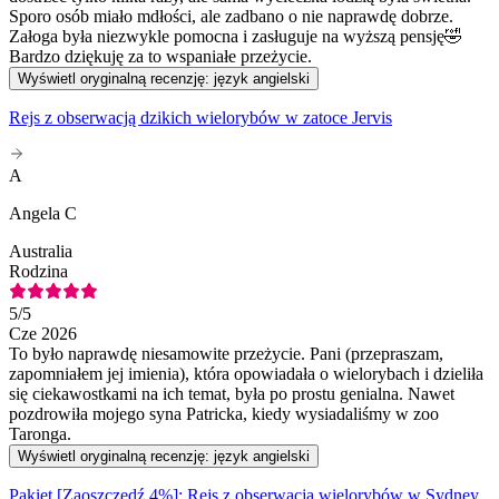
Sporo osób miało mdłości, ale zadbano o nie naprawdę dobrze.
Załoga była niezwykle pomocna i zasługuje na wyższą pensję🤣
Bardzo dziękuję za to wspaniałe przeżycie.
Wyświetl oryginalną recenzję: język angielski
Rejs z obserwacją dzikich wielorybów w zatoce Jervis
A
Angela C
Australia
Rodzina
5
/5
Cze 2026
To było naprawdę niesamowite przeżycie. Pani (przepraszam,
zapomniałem jej imienia), która opowiadała o wielorybach i dzieliła
się ciekawostkami na ich temat, była po prostu genialna. Nawet
pozdrowiła mojego syna Patricka, kiedy wysiadaliśmy w zoo
Taronga.
Wyświetl oryginalną recenzję: język angielski
Pakiet [Zaoszczędź 4%]: Rejs z obserwacją wielorybów w Sydney