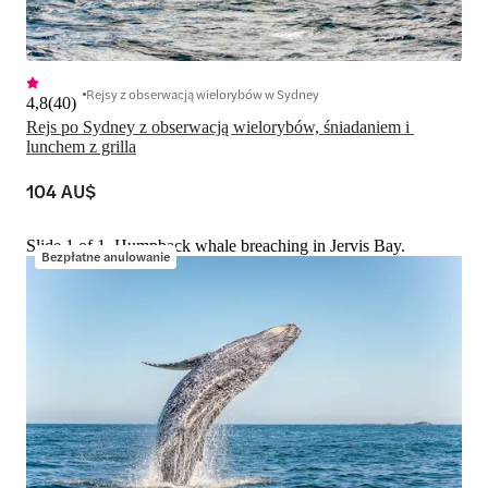
Rejsy z obserwacją wielorybów w Sydney
4,8
(
40
)
Rejs po Sydney z obserwacją wielorybów, śniadaniem i 
lunchem z grilla
104 AU$
Slide 1 of 1, Humpback whale breaching in Jervis Bay.
Bezpłatne anulowanie