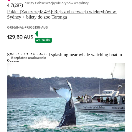
Rejsy z obserwacją wielorybów w Sydney
4,7
(
297
)
Pakiet [Zaoszczędź 4%]: Rejs z obserwacją wielorybów w 
Sydney + bilety do zoo Taronga
ORIGINAL PRICE
135 AU$
129,60 AU$
4% zniżki
Slide 1 of 1, Whale tail splashing near whale watching boat in
Bezpłatne anulowanie
ocean.