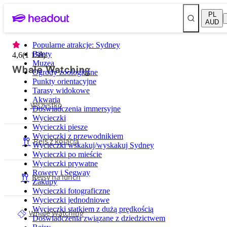
PL
AUD
Popularne atrakcje: Sydney
Bilety
4,6
(
1 158
)
Muzea
Whale Watching
Ogrody zoologiczne
Punkty orientacyjne
Tarasy widokowe
Akwaria
Wszystko
Doświadczenia immersyjne
Wycieczki
Wycieczki piesze
Wycieczki z przewodnikiem
Rejs z kolacją
Wycieczki wskakuj/wyskakuj Sydney
Wycieczki po mieście
Wycieczki prywatne
Rowery i Segway
Rejsy na lunch
Zakupy
Wycieczki fotograficzne
Wycieczki jednodniowe
Wycieczki statkiem z dużą prędkością
Whale Watching
Doświadczenia związane z dziedzictwem