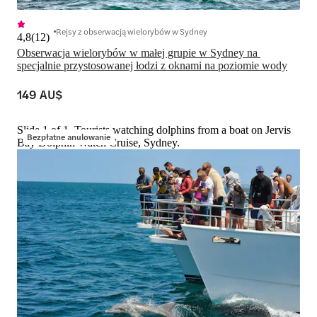
Rejsy z obserwacją wielorybów w Sydney
4,8
(
12
)
Obserwacja wielorybów w małej grupie w Sydney na 
specjalnie przystosowanej łodzi z oknami na poziomie wody
149 AU$
Slide 1 of 1, Tourists watching dolphins from a boat on Jervis
Bezpłatne anulowanie
Bay Dolphin Watch Cruise, Sydney.