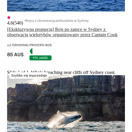
Rejsy z obserwacją wielorybów w Sydney
4,6
(
540
)
[Ekskluzywna promocja] Rejs po zatoce w Sydney z 
obserwacją wielorybów organizowany przez Captain Cook
od
ORIGINAL PRICE
95 AU$
85 AU$
11% zniżki
Slide 1 of 1, Whale breaching near cliffs off Sydney coast.
Szybko się wyprzedaje