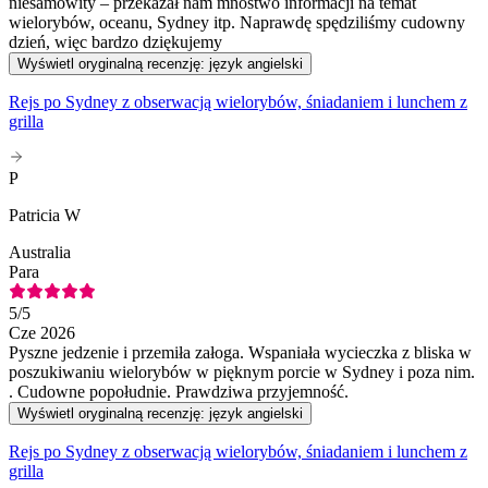
niesamowity – przekazał nam mnóstwo informacji na temat
wielorybów, oceanu, Sydney itp. Naprawdę spędziliśmy cudowny
dzień, więc bardzo dziękujemy
Wyświetl oryginalną recenzję: język angielski
Rejs po Sydney z obserwacją wielorybów, śniadaniem i lunchem z
grilla
P
Patricia W
Australia
Para
5
/5
Cze 2026
Pyszne jedzenie i przemiła załoga. Wspaniała wycieczka z bliska w
poszukiwaniu wielorybów w pięknym porcie w Sydney i poza nim.
. Cudowne popołudnie. Prawdziwa przyjemność.
Wyświetl oryginalną recenzję: język angielski
Rejs po Sydney z obserwacją wielorybów, śniadaniem i lunchem z
grilla