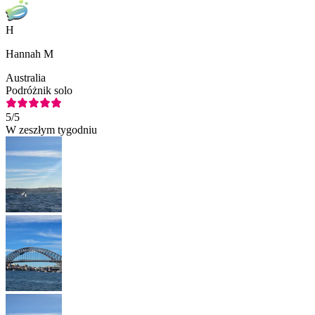
H
Hannah M
Australia
Podróżnik solo
5
/5
W zeszłym tygodniu