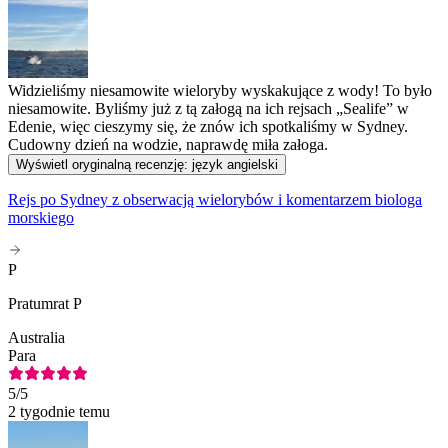
Widzieliśmy niesamowite wieloryby wyskakujące z wody! To było
niesamowite. Byliśmy już z tą załogą na ich rejsach „Sealife” w
Edenie, więc cieszymy się, że znów ich spotkaliśmy w Sydney.
Cudowny dzień na wodzie, naprawdę miła załoga.
Wyświetl oryginalną recenzję: język angielski
Rejs po Sydney z obserwacją wielorybów i komentarzem biologa
morskiego
P
Pratumrat P
Australia
Para
5
/5
2 tygodnie temu