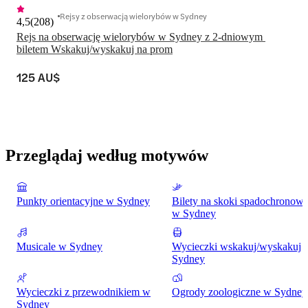
Rejsy z obserwacją wielorybów w Sydney
4,5
(
208
)
Rejs na obserwację wielorybów w Sydney z 2-dniowym 
biletem Wskakuj/wyskakuj na prom
125 AU$
Przeglądaj według motywów
Punkty orientacyjne w Sydney
Bilety na skoki spadochronow
w Sydney
Musicale w Sydney
Wycieczki wskakuj/wyskakuj
Sydney
Wycieczki z przewodnikiem w
Ogrody zoologiczne w Sydney
Sydney