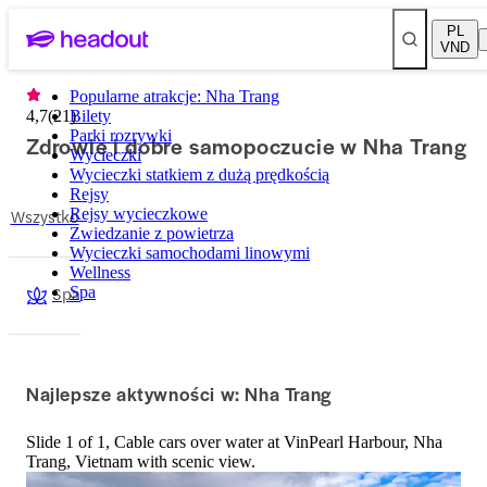
PL
VND
Popularne atrakcje: Nha Trang
4,7
(
21
Bilety
)
Parki rozrywki
Zdrowie i dobre samopoczucie w Nha Trang
Wycieczki
Wycieczki statkiem z dużą prędkością
Rejsy
Wszystko
Rejsy wycieczkowe
Zwiedzanie z powietrza
Wycieczki samochodami linowymi
Wellness
Spa
Spa
Najlepsze aktywności w: Nha Trang
Slide 1 of 1, Cable cars over water at VinPearl Harbour, Nha
Trang, Vietnam with scenic view.