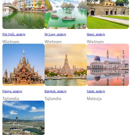
Phú Quốc: atrakcje
Hạ Long: atrakcje
Hanoi: atrakcje
Wietnam
Wietnam
Wietnam
Pattaya: atrakcje
Bangkok: atrakcje
Sabah: atrakcje
Tajlandia
Tajlandia
Malezja