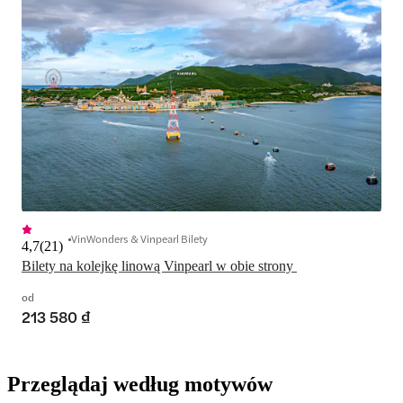
VinWonders & Vinpearl Bilety
4,7
(
21
)
Bilety na kolejkę linową Vinpearl w obie strony 
od
213 580 ₫
Przeglądaj według motywów