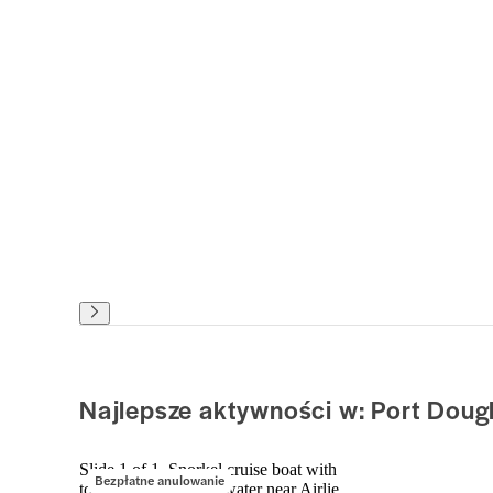
Najlepsze aktywności w: Port Doug
Slide 1 of 1, Snorkel cruise boat with
Bezpłatne anulowanie
tourists on turquoise water near Airlie