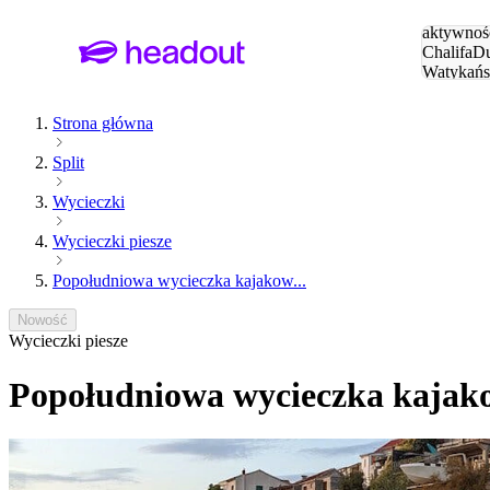
Szukaj
aktywnośc
Chalifa
Du
Watykańs
Eiffla
Par
Strona główna
Split
Wycieczki
Wycieczki piesze
Popołudniowa wycieczka kajakow...
Nowość
Wycieczki piesze
Popołudniowa wycieczka kajako