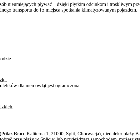
 osób nieumiejących pływać – dzięki płytkim odcinkom i troskliwym p
nego transportu do i z miejsca spotkania klimatyzowanym pojazdem.
odzie.
zki.
otelików dla niemowląt jest ograniczona.
dzkich.
(Prilaz Brace Kaliterna 1, 21000, Split, Chorwacja), niedaleko plaży B
tobreč przy plaży w Splicie) lub przyjeżdżasz samochodem, możesz staw