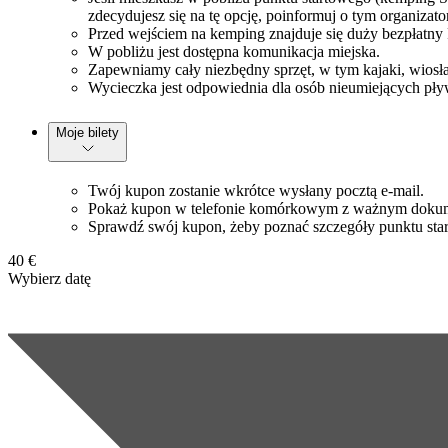
zdecydujesz się na tę opcję, poinformuj o tym organizat
Przed wejściem na kemping znajduje się duży bezpłatny 
W pobliżu jest dostępna komunikacja miejska.
Zapewniamy cały niezbędny sprzęt, w tym kajaki, wiosła
Wycieczka jest odpowiednia dla osób nieumiejących pływa
Moje bilety
Twój kupon zostanie wkrótce wysłany pocztą e-mail.
Pokaż kupon w telefonie komórkowym z ważnym dokume
Sprawdź swój kupon, żeby poznać szczegóły punktu start
40 €
Wybierz datę