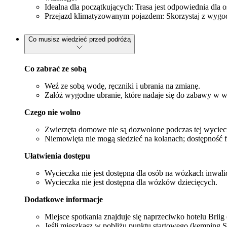
Idealna dla początkujących: Trasa jest odpowiednia dla
Przejazd klimatyzowanym pojazdem: Skorzystaj z wygod
Co musisz wiedzieć przed podróżą
Co zabrać ze sobą
Weź ze sobą wodę, ręczniki i ubrania na zmianę.
Załóż wygodne ubranie, które nadaje się do zabawy w w
Czego nie wolno
Zwierzęta domowe nie są dozwolone podczas tej wyciec
Niemowlęta nie mogą siedzieć na kolanach; dostępność f
Ułatwienia dostępu
Wycieczka nie jest dostępna dla osób na wózkach inwali
Wycieczka nie jest dostępna dla wózków dziecięcych.
Dodatkowe informacje
Miejsce spotkania znajduje się naprzeciwko hotelu Briig 
Jeśli mieszkasz w pobliżu punktu startowego (kemping S