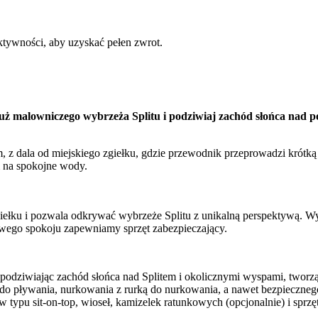
ktywności, aby uzyskać pełen zwrot.
ż malowniczego wybrzeża Splitu i podziwiaj zachód słońca nad p
 z dala od miejskiego zgiełku, gdzie przewodnik przeprowadzi krótką
m na spokojne wody.
giełku i pozwala odkrywać wybrzeże Splitu z unikalną perspektywą. W
wego spokoju zapewniamy sprzęt zabezpieczający.
podziwiając zachód słońca nad Splitem i okolicznymi wyspami, tworz
do pływania, nurkowania z rurką do nurkowania, a nawet bezpiecznego
w typu sit-on-top, wioseł, kamizelek ratunkowych (opcjonalnie) i sprz