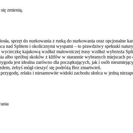
 się zmienią.
wiosła, sprzęt do nurkowania z rurką do nurkowania oraz opcjonalne k
a nad Splitem i okolicznymi wyspami – to prawdziwy spektakl natury,
ną wycieczkę kajakową wzdłuż malowniczej trasy wzdłuż wybrzeża Spli
a albo spróbuj skoków z klifów w starannie wybranych miejscach po 
rzygoda jest idealna zarówno dla początkujących, jak i osób nieumieją
zdem, żebyś mógł cieszyć się podróżą Bez zmartwień.
ć przygodę, relaks i niesamowite widoki zachodu słońca w jedną niez
wania