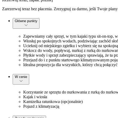
Zarezerwuj teraz bez płacenia. Zrezygnuj za darmo, jeśli Twoje plany
Główne punkty
Zapewniamy cały sprzęt, w tym kajaki typu sit-on-top, 
Wiosłuj po spokojnych wodach, podziwiając zachód słońc
Ucieknij od miejskiego zgiełku i wybierz się na spokoj
Wskocz do wody, popływaj, nurkuj z rurką do nurkowani
Płytkie wody i sprzęt zabezpieczający sprawiają, że ta p
Przejazd do i z punktu startowego klimatyzowanym poja
Idealna propozycja dla wszystkich, którzy chcą połączy
W cenie
Korzystanie ze sprzętu do nurkowania z rurką do nurko
Kajak i wiosła
Kamizelka ratunkowa (opcjonalnie)
Pojazd z klimatyzacją