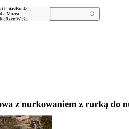
i i miast
Burdż
baj
Muzea
kie
Rzym
Wieża
yż
aktywności i miast
wa z nurkowaniem z rurką do nu