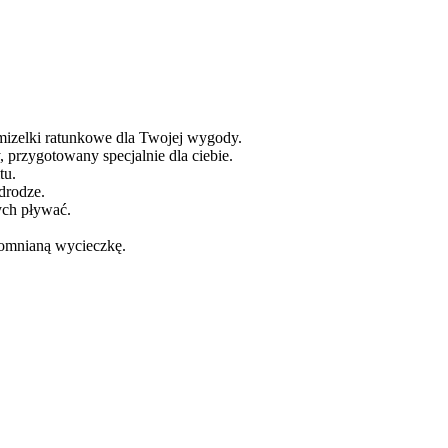
amizelki ratunkowe dla Twojej wygody.
 przygotowany specjalnie dla ciebie.
tu.
drodze.
cych pływać.
apomnianą wycieczkę.