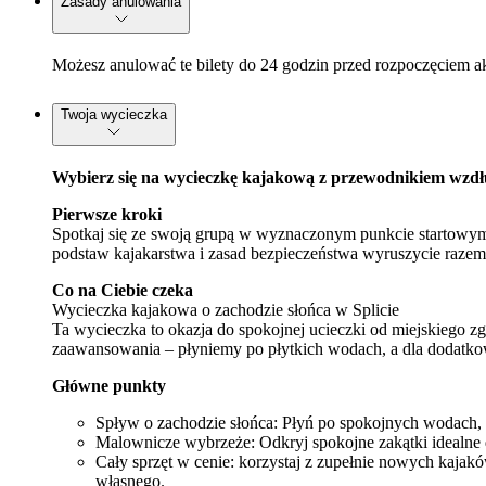
Zasady anulowania
Możesz anulować te bilety do 24 godzin przed rozpoczęciem a
Twoja wycieczka
Wybierz się na wycieczkę kajakową z przewodnikiem wzdłu
Pierwsze kroki
Spotkaj się ze swoją grupą w wyznaczonym punkcie startowym,
podstaw kajakarstwa i zasad bezpieczeństwa wyruszycie raze
Co na Ciebie czeka
Wycieczka kajakowa o zachodzie słońca w Splicie
Ta wycieczka to okazja do spokojnej ucieczki od miejskiego z
zaawansowania – płyniemy po płytkich wodach, a dla dodatko
Główne punkty
Spływ o zachodzie słońca: Płyń po spokojnych wodach, 
Malownicze wybrzeże: Odkryj spokojne zakątki idealne 
Cały sprzęt w cenie: korzystaj z zupełnie nowych kajakó
własnego.