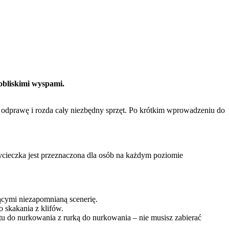
obliskimi wyspami.
 odprawę i rozda cały niezbędny sprzęt. Po krótkim wprowadzeniu do
ycieczka jest przeznaczona dla osób na każdym poziomie
ącymi niezapomnianą scenerię.
 skakania z klifów.
ętu do nurkowania z rurką do nurkowania – nie musisz zabierać