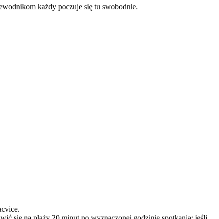
rzewodnikom każdy poczuje się tu swobodnie.
acvice.
ić się na plaży 20 minut po wyznaczonej godzinie spotkania; jeśli