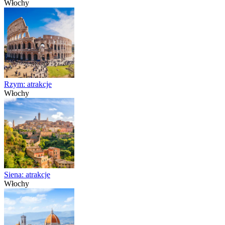
Włochy
Rzym: atrakcje
Włochy
Siena: atrakcje
Włochy