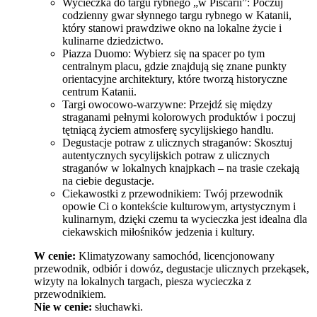
Wycieczka do targu rybnego „w Piscarii”: Poczuj
codzienny gwar słynnego targu rybnego w Katanii,
który stanowi prawdziwe okno na lokalne życie i
kulinarne dziedzictwo.
Piazza Duomo: Wybierz się na spacer po tym
centralnym placu, gdzie znajdują się znane punkty
orientacyjne architektury, które tworzą historyczne
centrum Katanii.
Targi owocowo-warzywne: Przejdź się między
straganami pełnymi kolorowych produktów i poczuj
tętniącą życiem atmosferę sycylijskiego handlu.
Degustacje potraw z ulicznych straganów: Skosztuj
autentycznych sycylijskich potraw z ulicznych
straganów w lokalnych knajpkach – na trasie czekają
na ciebie degustacje.
Ciekawostki z przewodnikiem: Twój przewodnik
opowie Ci o kontekście kulturowym, artystycznym i
kulinarnym, dzięki czemu ta wycieczka jest idealna dla
ciekawskich miłośników jedzenia i kultury.
W cenie:
Klimatyzowany samochód, licencjonowany
przewodnik, odbiór i dowóz, degustacje ulicznych przekąsek,
wizyty na lokalnych targach, piesza wycieczka z
przewodnikiem.
Nie w cenie:
słuchawki.