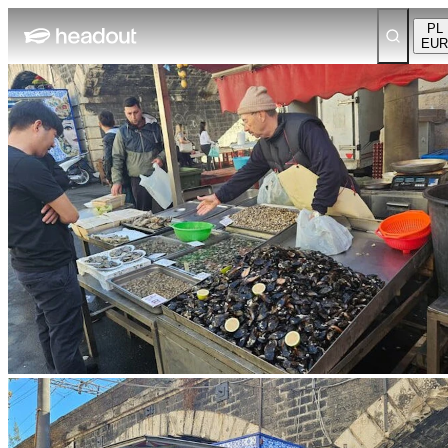
PL
EUR