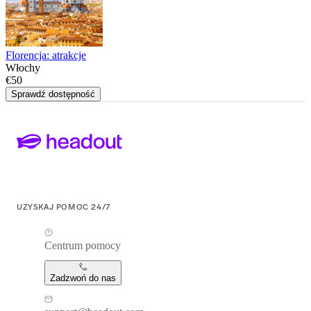
Florencja: atrakcje
Włochy
€50
Sprawdź dostępność
UZYSKAJ POMOC 24/7
Centrum pomocy
Zadzwoń do nas