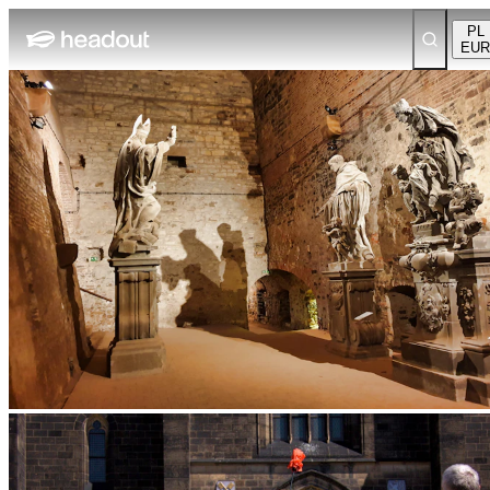
PL
EUR