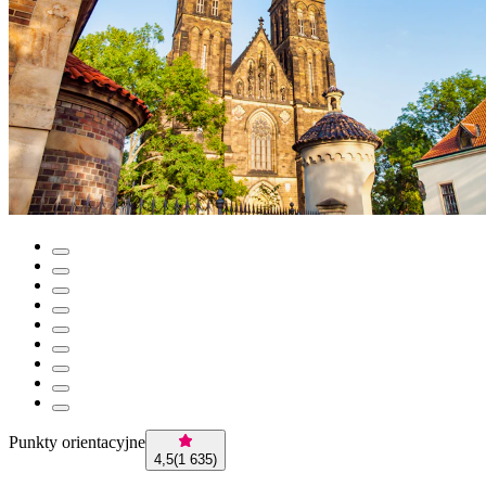
Punkty orientacyjne
4,5
(
1 635
)