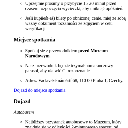
Uprzejmie prosimy o przybycie 15-20 minut przed
czasem rozpoczęcia wycieczki, aby uniknąć opóźnień.
Jeśli kupiłeś(-aś) bilety po obniżonej cenie, miej ze sobą
ważny dokument tożsamości ze zdjęciem w celu
weryfikacji.
Miejsce spotkania
Spotkaj się z przewodnikiem
przed Muzeum
Narodowym.
Nasz przewodnik będzie trzymał pomarańczowy
parasol, aby ułatwić Ci rozpoznanie.
Adres: Vaclavské náměstí 68, 110 00 Praha 1, Czechy.
Dojazd do miejsca spotkania
Dojazd
Autobusem
Najbliższy przystanek autobusowy to Muzeum, który
znajduje się w odległości 2-minutowego spaceru od