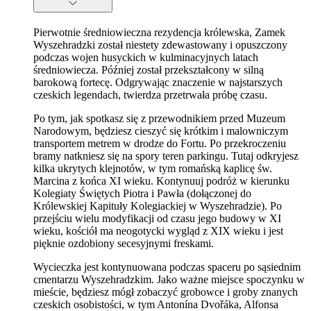
Pierwotnie średniowieczna rezydencja królewska, Zamek
Wyszehradzki został niestety zdewastowany i opuszczony
podczas wojen husyckich w kulminacyjnych latach
średniowiecza. Później został przekształcony w silną
barokową fortecę. Odgrywając znaczenie w najstarszych
czeskich legendach, twierdza przetrwała próbę czasu.
Po tym, jak spotkasz się z przewodnikiem przed Muzeum
Narodowym, będziesz cieszyć się krótkim i malowniczym
transportem metrem w drodze do Fortu. Po przekroczeniu
bramy natkniesz się na spory teren parkingu. Tutaj odkryjesz
kilka ukrytych klejnotów, w tym romańską kaplicę św.
Marcina z końca XI wieku. Kontynuuj podróż w kierunku
Kolegiaty Świętych Piotra i Pawła (dołączonej do
Królewskiej Kapituły Kolegiackiej w Wyszehradzie). Po
przejściu wielu modyfikacji od czasu jego budowy w XI
wieku, kościół ma neogotycki wygląd z XIX wieku i jest
pięknie ozdobiony secesyjnymi freskami.
Wycieczka jest kontynuowana podczas spaceru po sąsiednim
cmentarzu Wyszehradzkim. Jako ważne miejsce spoczynku w
mieście, będziesz mógł zobaczyć grobowce i groby znanych
czeskich osobistości, w tym Antonína Dvořáka, Alfonsa