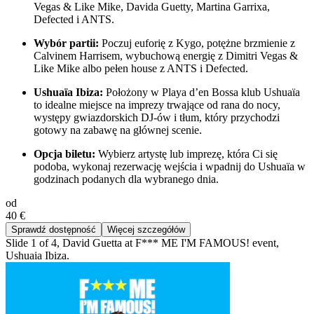
Vegas & Like Mike, Davida Guetty, Martina Garrixa,
Defected i ANTS.
Wybór partii:
Poczuj euforię z Kygo, potężne brzmienie z
Calvinem Harrisem, wybuchową energię z Dimitri Vegas &
Like Mike albo pełen house z ANTS i Defected.
Ushuaïa Ibiza:
Położony w Playa d’en Bossa klub Ushuaïa
to idealne miejsce na imprezy trwające od rana do nocy,
występy gwiazdorskich DJ-ów i tłum, który przychodzi
gotowy na zabawę na głównej scenie.
Opcja biletu:
Wybierz artystę lub imprezę, która Ci się
podoba, wykonaj rezerwację wejścia i wpadnij do Ushuaïa w
godzinach podanych dla wybranego dnia.
od
40 €
Sprawdź dostępność
Więcej szczegółów
Slide 1 of 4, David Guetta at F*** ME I'M FAMOUS! event,
Ushuaia Ibiza.