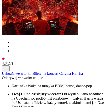
4,8
(
27
)
Ushuaïa we wtorki: Bilety na koncert Calvina Harrisa
Odkrywaj w swoim tempie
Gatunek:
Wokalna muzyka EDM, house, dance-pop.
Twój DJ na dzisiejszy wieczór:
Od występu jako headliner
na Coachelli po podbój list przebojów – Calvin Harris wraca
do Ushuaïa na Ibizie w każdy wtorek z takimi hitami jak
One
Kiss
i
Summer
.