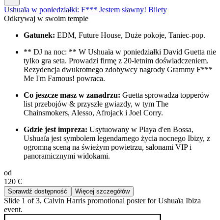
Ushuaïa w poniedziałki: F*** Jestem sławny! Bilety
Odkrywaj w swoim tempie
Gatunek:
EDM, Future House, Duże pokoje, Taniec-pop.
** DJ na noc: ** W Ushuaïa w poniedziałki David Guetta nie
tylko gra seta. Prowadzi firmę z 20-letnim doświadczeniem.
Rezydencja dwukrotnego zdobywcy nagrody Grammy F***
Me I'm Famous! powraca.
Co jeszcze masz w zanadrzu:
Guetta sprowadza topperów
list przebojów & przyszłe gwiazdy, w tym The
Chainsmokers, Alesso, Afrojack i Joel Corry.
Gdzie jest impreza:
Usytuowany w Playa d'en Bossa,
Ushuaïa jest symbolem legendarnego życia nocnego Ibizy, z
ogromną sceną na świeżym powietrzu, salonami VIP i
panoramicznymi widokami.
od
120 €
Sprawdź dostępność
Więcej szczegółów
Slide 1 of 3, Calvin Harris promotional poster for Ushuaïa Ibiza
event.