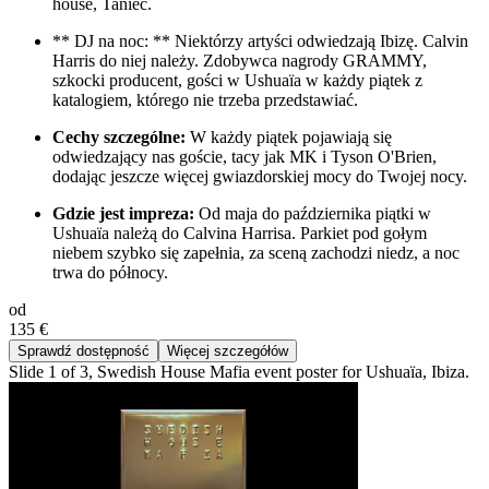
house, Taniec.
** DJ na noc: ** Niektórzy artyści odwiedzają Ibizę. Calvin
Harris do niej należy. Zdobywca nagrody GRAMMY,
szkocki producent, gości w Ushuaïa w każdy piątek z
katalogiem, którego nie trzeba przedstawiać.
Cechy szczególne:
W każdy piątek pojawiają się
odwiedzający nas goście, tacy jak MK i Tyson O'Brien,
dodając jeszcze więcej gwiazdorskiej mocy do Twojej nocy.
Gdzie jest impreza:
Od maja do października piątki w
Ushuaïa należą do Calvina Harrisa. Parkiet pod gołym
niebem szybko się zapełnia, za sceną zachodzi niedz, a noc
trwa do północy.
od
135 €
Sprawdź dostępność
Więcej szczegółów
Slide 1 of 3, Swedish House Mafia event poster for Ushuaïa, Ibiza.