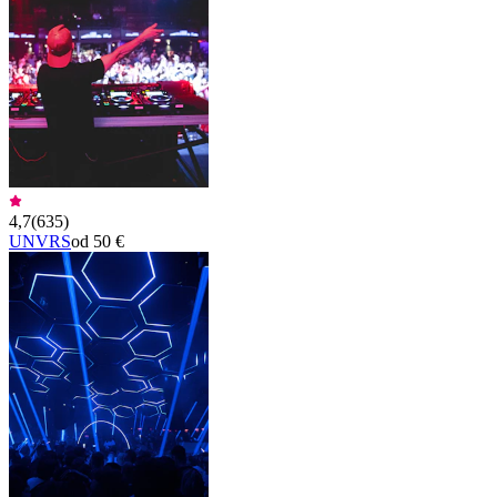
4,7
(
635
)
UNVRS
od 50 €