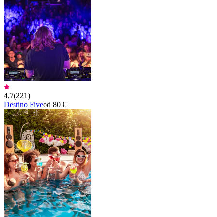
4,7
(
221
)
Destino Five
od 80 €