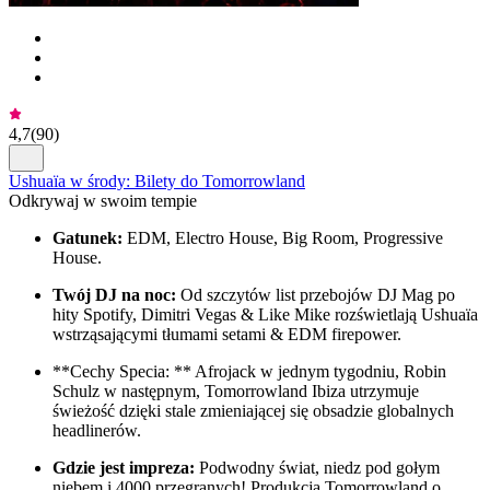
4,7
(
90
)
Ushuaïa w środy: Bilety do Tomorrowland
Odkrywaj w swoim tempie
Gatunek:
EDM, Electro House, Big Room, Progressive
House.
Twój DJ na noc:
Od szczytów list przebojów DJ Mag po
hity Spotify, Dimitri Vegas & Like Mike rozświetlają Ushuaïa
wstrząsającymi tłumami setami & EDM firepower.
**Cechy Specia: ** Afrojack w jednym tygodniu, Robin
Schulz w następnym, Tomorrowland Ibiza utrzymuje
świeżość dzięki stale zmieniającej się obsadzie globalnych
headlinerów.
Gdzie jest impreza:
Podwodny świat, niedz pod gołym
niebem i 4000 przegranych! Produkcja Tomorrowland o