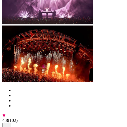
4,8
(
102
)