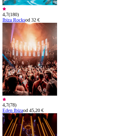
4,7
(
180
)
Ibiza Rocks
od 32 €
4,7
(
78
)
Eden Ibiza
od 45,20 €