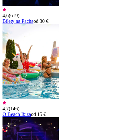
4,6
(
619
)
Bilety na Pacha
od 30 €
4,7
(
146
)
O Beach Ibiza
od 15 €