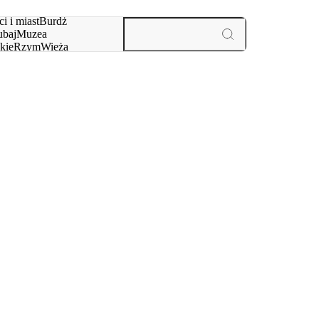
i i miast
Burdż
baj
Muzea
kie
Rzym
Wieża
yż
aktywności i miast