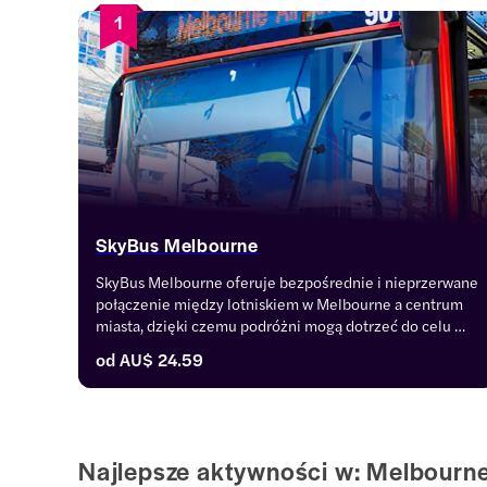
1
SkyBus Melbourne
SkyBus Melbourne oferuje bezpośrednie i nieprzerwane 
połączenie między lotniskiem w Melbourne a centrum 
miasta, dzięki czemu podróżni mogą dotrzeć do celu 
bez zbędnych opóźnień. Dzięki całodobowej obsłudze 
od
AU$ 24.59
możesz wybrać autobus, który pasuje do Twojego 
rozkładu lotów i odbyć wygodną, klimatyzowaną podróż 
na lotnisko.
Najlepsze aktywności w: Melbourn