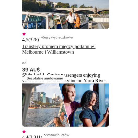
Rejsy wycieczkowe
4,5
(
326
)
Transfery promem między portami w 
Melbourne i Williamstown
od
39 AU$
Slide 1 of 1, Cruise passengers enjoying
Bezpłatne anulowanie
views of Melbourne skyline on Yarra River.
Zestaw biletów
4,4
(
3 311
)