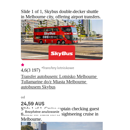
Slide 1 of 1, Skybus double-decker shuttle
in Melbourne city, offering airport transfers.
Transfery lotniskowe
4,6
(
3 197
)
Transfer autobusem: Lotnisko Melbourne 
Tullamarine do/z Miasta Melbourne 
autobusem Skybus
od
24,59 AU$
Slide 1 of 1, Cruise captain checking guest
Bezpłatne anulowanie
tickets on Yarra River sightseeing cruise in
Melbourne.