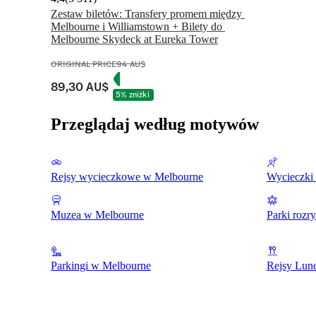
Zestaw biletów: Transfery promem między 
Melbourne i Williamstown + Bilety do 
Melbourne Skydeck at Eureka Tower
ORIGINAL PRICE
94 AU$
89,30 AU$
5% zniżki
Przeglądaj według motywów
Rejsy wycieczkowe w Melbourne
Wycieczki
Muzea w Melbourne
Parki roz
Parkingi w Melbourne
Rejsy Lun