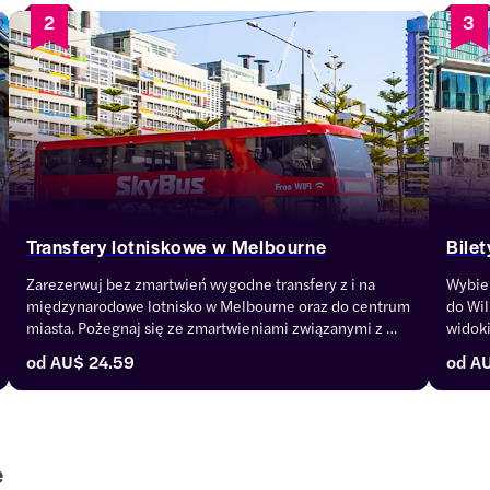
2
3
Transfery lotniskowe w Melbourne
Bile
Zarezerwuj bez zmartwień wygodne transfery z i na 
Wybie
międzynarodowe lotnisko w Melbourne oraz do centrum 
do Wil
miasta. Pożegnaj się ze zmartwieniami związanymi z 
widoki
transportem i ciesz się płynną i sprawną podróżą bez 
orient
od
AU$ 24.59
od
A
rozbijania banku. Przeżyj bezproblemowy transfer 
histor
lotniskowy na międzynarodowym lotnisku w Melbourne!
Willi
prome
e