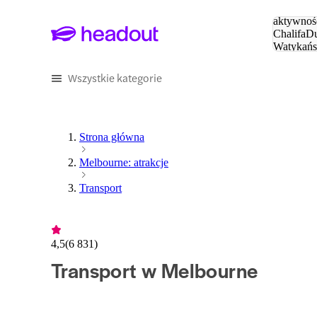
Szukaj
aktywnośc
Chalifa
Du
Watykańs
Eiffla
Par
Wszystkie kategorie
Strona główna
Melbourne: atrakcje
Transport
4,5
(
6 831
)
Transport w Melbourne