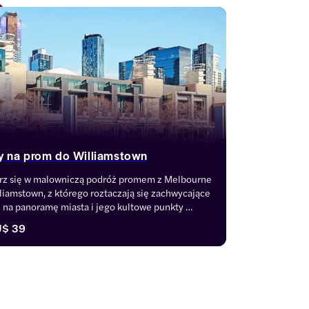
ty na prom do Williamstown
rz się w malowniczą podróż promem z Melbourne 
liamstown, z którego roztaczają się zachwycające 
 na panoramę miasta i jego kultowe punkty 
acyjne. Odkryj galerie sztuki, muzea, miejsca 
U$ 39
yczne i tętniącą życiem scenę kulturalną 
amstown podczas bezproblemowej podróży 
m z Melbourne.