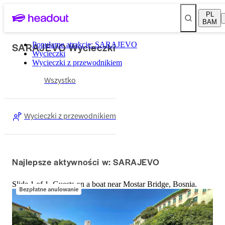
PL
BAM
SARAJEVO Wycieczki
Popularne atrakcje: SARAJEVO
Wycieczki
Wycieczki z przewodnikiem
Wszystko
Wycieczki z przewodnikiem
Najlepsze aktywności w: SARAJEVO
Slide 1 of 1, Guests on a boat near Mostar Bridge, Bosnia.
Bezpłatne anulowanie