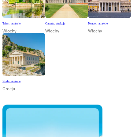
Triest: atrakcje
Caserta: atrakcje
Neapol: atrakcje
Włochy
Włochy
Włochy
Korfu: atrakcje
Grecja