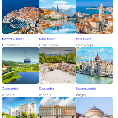
Dubrownik: atrakcje
Kotor: atrakcje
Split: atrakcje
Chorwacja
Czarnogóra
Chorwacja
Tirana: atrakcje
Vlore: atrakcje
Budapeszt: atrakcje
Albania
Albania
Węgry