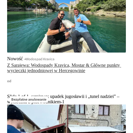
Nowość
Wodospad Kravica
Z Sarajewa: Wodospady Kravica, Mostar & Główne punkty 
wycieczki jednodniowej w Hercegowinie
od
Slide 1 of 1, sarajewo: upadek jugosławii i „tunel nadziei” –
Bezpłatne anulowanie
wycieczka z przewodnikiem-1