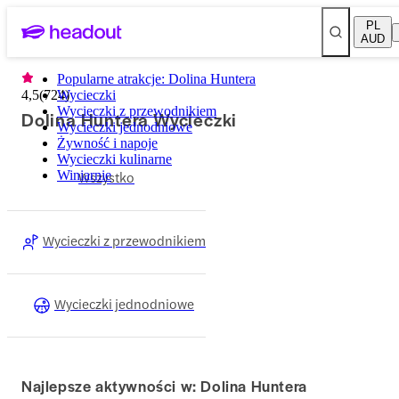
PL
AUD
Popularne atrakcje: Dolina Huntera
4,5
(
724
Wycieczki
)
Wycieczki z przewodnikiem
Dolina Huntera Wycieczki
Wycieczki jednodniowe
Żywność i napoje
Wycieczki kulinarne
Winiarnie
Wszystko
Wycieczki z przewodnikiem
Wycieczki jednodniowe
Najlepsze aktywności w: Dolina Huntera