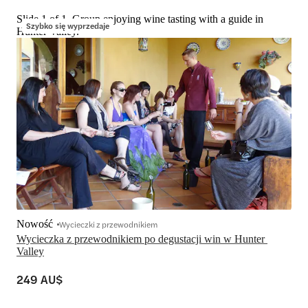
Slide 1 of 1, Group enjoying wine tasting with a guide in
Szybko się wyprzedaje
Hunter Valley.
Nowość
Wycieczki z przewodnikiem
Wycieczka z przewodnikiem po degustacji win w Hunter 
Valley
249 AU$