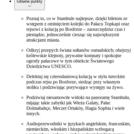
Główne punkty
Poznaj to, co w Stambule najlepsze, dzięki biletom ze
wstępem z ominięciem kolejki do Pałacu Topkapi oraz
rejsowi z kolacją po Bosforze – zaoszczędzisz czas i
pieniądze, jednocześnie ciesząc się największymi
atrakcjami miasta.
Odkryj przepych świata sułtanów osmańskich; obejrzyj
królewskie klejnoty, prywatne komnaty i spokojne
ogrody pałacowe w tym obiekcie Światowego
Dziedzictwa UNESCO.
Delektuj się czterodaniową kolacją w stylu tureckim
podczas rejsu po Bosforze, siedząc przy własnym
stoliku i podziwiając porywające występy na żywo.
Podziwiaj niesamowite widoki na panoramę Stambułu,
mijając takie zabytki jak Wieża Galaty, Pałac
Dolmabahçe, Meczet Ortaköy, Hagia Sophia i wiele
innych.
Audioprzewodniki w językach angielskim, francuskim,
niemieckim, włoskim i hiszpańskim wzbogacą