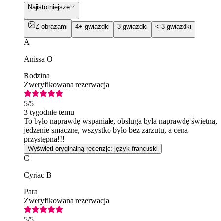
Najistotniejsze
Z obrazami
4+ gwiazdki
3 gwiazdki
< 3 gwiazdki
A
Anissa O
Rodzina
Zweryfikowana rezerwacja
5
/5
3 tygodnie temu
To było naprawdę wspaniałe, obsługa była naprawdę świetna,
jedzenie smaczne, wszystko było bez zarzutu, a cena
przystępna!!!
Wyświetl oryginalną recenzję: język francuski
C
Cyriac B
Para
Zweryfikowana rezerwacja
5
/5