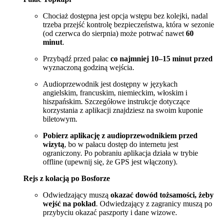
Chociaż dostępna jest opcja wstępu bez kolejki, nadal
trzeba przejść kontrolę bezpieczeństwa, która w sezonie
(od czerwca do sierpnia) może potrwać nawet
60
minut
.
Przybądź przed pałac
co najmniej 10–15 minut przed
wyznaczoną godziną wejścia.
Audioprzewodnik jest dostępny w językach
angielskim, francuskim, niemieckim, włoskim i
hiszpańskim. Szczegółowe instrukcje dotyczące
korzystania z aplikacji znajdziesz na swoim kuponie
biletowym.
Pobierz aplikację z audioprzewodnikiem przed
wizytą
, bo w pałacu dostęp do internetu jest
ograniczony. Po pobraniu aplikacja działa w trybie
offline (upewnij się, że GPS jest włączony).
Rejs z kolacją po Bosforze
Odwiedzający muszą
okazać dowód tożsamości, żeby
wejść na pokład
. Odwiedzający z zagranicy muszą po
przybyciu okazać paszporty i dane wizowe.