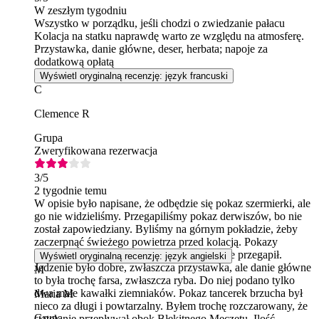
W zeszłym tygodniu
Wszystko w porządku, jeśli chodzi o zwiedzanie pałacu
Kolacja na statku naprawdę warto ze względu na atmosferę.
Przystawka, danie główne, deser, herbata; napoje za
dodatkową opłatą
Wyświetl oryginalną recenzję: język francuski
C
Clemence R
Grupa
Zweryfikowana rezerwacja
3
/5
2 tygodnie temu
W opisie było napisane, że odbędzie się pokaz szermierki, ale
go nie widzieliśmy. Przegapiliśmy pokaz derwiszów, bo nie
został zapowiedziany. Byliśmy na górnym pokładzie, żeby
zaczerpnąć świeżego powietrza przed kolacją. Pokazy
powinny być zapowiadane, żeby nikt ich nie przegapił.
Wyświetl oryginalną recenzję: język angielski
Jedzenie było dobre, zwłaszcza przystawka, ale danie główne
M
to była trochę farsa, zwłaszcza ryba. Do niej podano tylko
dwa małe kawałki ziemniaków. Pokaz tancerek brzucha był
Maria M
nieco za długi i powtarzalny. Byłem trochę rozczarowany, że
Grupa
statek nie przepływał obok Błękitnego Meczetu. Ilość