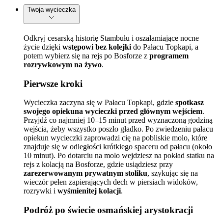
Twoja wycieczka
Odkryj cesarską historię Stambułu i oszałamiające nocne
życie dzięki
wstępowi bez kolejki
do Pałacu Topkapi, a
potem wybierz się na rejs po Bosforze z
programem
rozrywkowym na żywo
.
Pierwsze kroki
Wycieczka zaczyna się w Pałacu Topkapi, gdzie
spotkasz
swojego opiekuna wycieczki przed głównym wejściem
.
Przyjdź co najmniej 10–15 minut przed wyznaczoną godziną
wejścia, żeby wszystko poszło gładko. Po zwiedzeniu pałacu
opiekun wycieczki zaprowadzi cię na pobliskie molo, które
znajduje się w odległości krótkiego spaceru od pałacu (około
10 minut). Po dotarciu na molo wejdziesz na pokład statku na
rejs z kolacją na Bosforze, gdzie usiądziesz przy
zarezerwowanym prywatnym stoliku
, szykując się na
wieczór pełen zapierających dech w piersiach widoków,
rozrywki i
wyśmienitej kolacji
.
Podróż po świecie osmańskiej arystokracji