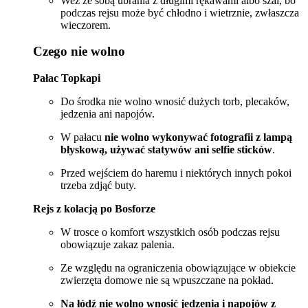
Weź ze sobą ubrania z długimi rękawami albo szal, bo
podczas rejsu może być chłodno i wietrznie, zwłaszcza
wieczorem.
Czego nie wolno
Pałac Topkapi
Do środka nie wolno wnosić dużych torb, plecaków,
jedzenia ani napojów.
W pałacu
nie wolno wykonywać fotografii z lampą
błyskową, używać statywów ani selfie sticków
.
Przed wejściem do haremu i niektórych innych pokoi
trzeba zdjąć buty.
Rejs z kolacją po Bosforze
W trosce o komfort wszystkich osób podczas rejsu
obowiązuje zakaz palenia.
Ze względu na ograniczenia obowiązujące w obiekcie
zwierzęta domowe nie są wpuszczane na pokład.
Na łódź nie wolno wnosić jedzenia i napojów z