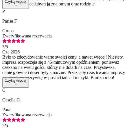
Czytaj więcej
ponownie i poleciłabym ją znajomym oraz rodzinie.
P
Parisa F
Grupa
Zweryfikowana rezerwacja
5
/5
Cze 2026
Było to zdecydowanie warte swojej ceny, a nawet więcej! Niestety,
impreza rozpoczęła się z 45-minutowym opóźnieniem, ponieważ
czekano na wielu gości, którzy nie dotarli na czas. Przystawka,
danie główne i deser były smaczne. Przez cały czas trwania imprezy
zapewniono rozrywkę w postaci tańca i muzyki. Bardzo miło!
Czytaj więcej
C
Casella G
Para
Zweryfikowana rezerwacja
5
/5