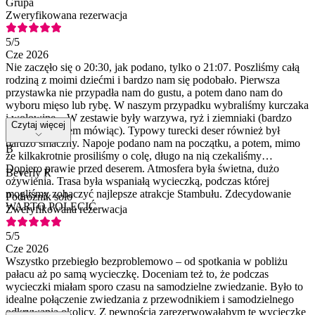
Grupa
Zweryfikowana rezerwacja
5
/5
Cze 2026
Nie zaczęło się o 20:30, jak podano, tylko o 21:07. Poszliśmy całą
rodziną z moimi dziećmi i bardzo nam się podobało. Pierwsza
przystawka nie przypadła nam do gustu, a potem dano nam do
wyboru mięso lub rybę. W naszym przypadku wybraliśmy kurczaka
i wołowinę... W zestawie były warzywa, ryż i ziemniaki (bardzo
Czytaj więcej
dobre, nawiasem mówiąc). Typowy turecki deser również był
bardzo smaczny. Napoje podano nam na początku, a potem, mimo
B
że kilkakrotnie prosiliśmy o colę, długo na nią czekaliśmy…
Dopiero prawie przed deserem. Atmosfera była świetna, dużo
Beverly R
ożywienia. Trasa była wspaniałą wycieczką, podczas której
mogliśmy zobaczyć najlepsze atrakcje Stambułu. Zdecydowanie
Podróżnik solo
WARTO POLECIĆ
Zweryfikowana rezerwacja
5
/5
Cze 2026
Wszystko przebiegło bezproblemowo – od spotkania w pobliżu
pałacu aż po samą wycieczkę. Doceniam też to, że podczas
wycieczki miałam sporo czasu na samodzielne zwiedzanie. Było to
idealne połączenie zwiedzania z przewodnikiem i samodzielnego
odkrywania okolicy. Z pewnością zarezerwowałabym tę wycieczkę