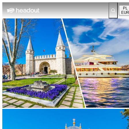
PL
EUR