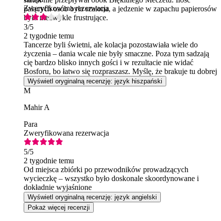
Zweryfikowana rezerwacja
palących osób była szalona, a jedzenie w zapachu papierosów
było niezwykle frustrujące.
3
/5
2 tygodnie temu
Tancerze byli świetni, ale kolacja pozostawiała wiele do
życzenia – dania wcale nie były smaczne. Poza tym sadzają
cię bardzo blisko innych gości i w rezultacie nie widać
Bosforu, bo łatwo się rozpraszasz. Myślę, że brakuje tu dobrej
organizacji i należy poprawić jakość.
Wyświetl oryginalną recenzję: język hiszpański
M
Mahir A
Para
Zweryfikowana rezerwacja
5
/5
2 tygodnie temu
Od miejsca zbiórki po przewodników prowadzących
wycieczkę – wszystko było doskonale skoordynowane i
dokładnie wyjaśnione
Wyświetl oryginalną recenzję: język angielski
Pokaż więcej recenzji