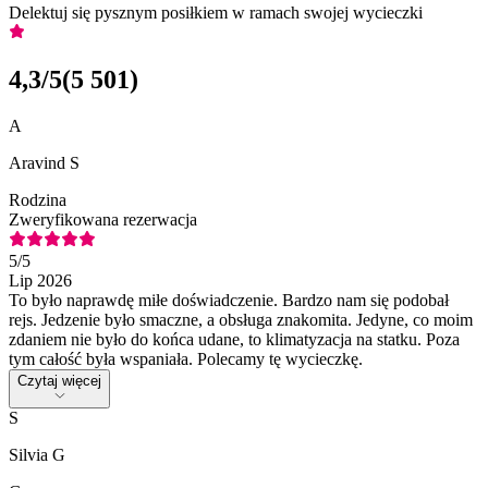
Delektuj się pysznym posiłkiem w ramach swojej wycieczki
4,3
/5
(
5 501
)
A
Aravind S
Rodzina
Zweryfikowana rezerwacja
5
/5
Lip 2026
To było naprawdę miłe doświadczenie. Bardzo nam się podobał
rejs. Jedzenie było smaczne, a obsługa znakomita. Jedyne, co moim
zdaniem nie było do końca udane, to klimatyzacja na statku. Poza
tym całość była wspaniała. Polecamy tę wycieczkę.
Czytaj więcej
S
Silvia G