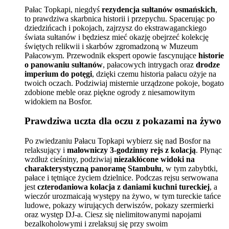
Pałac Topkapi, niegdyś
rezydencja sułtanów osmańskich
,
to prawdziwa skarbnica historii i przepychu. Spacerując po
dziedzińcach i pokojach, zajrzysz do ekstrawaganckiego
świata sułtanów i będziesz mieć okazję obejrzeć kolekcję
świętych relikwii i skarbów zgromadzoną w Muzeum
Pałacowym. Przewodnik ekspert opowie fascynujące
historie
o panowaniu sułtanów
, pałacowych intrygach oraz
drodze
imperium do potęgi
, dzięki czemu historia pałacu ożyje na
twoich oczach. Podziwiaj misternie urządzone pokoje, bogato
zdobione meble oraz piękne ogrody z niesamowitym
widokiem na Bosfor.
Prawdziwa uczta dla oczu z pokazami na żywo
Po zwiedzaniu Pałacu Topkapi wybierz się nad Bosfor na
relaksujący i
malowniczy 3-godzinny rejs z kolacją
. Płynąc
wzdłuż cieśniny, podziwiaj
niezakłócone widoki na
charakterystyczną panoramę Stambułu
, w tym zabybtki,
pałace i tętniące życiem dzielnice. Podczas rejsu serwowana
jest
czterodaniowa kolacja z daniami kuchni tureckiej
, a
wieczór urozmaicają występy na żywo, w tym tureckie tańce
ludowe, pokazy wirujących derwiszów, pokazy szermierki
oraz występ DJ-a. Ciesz się nielimitowanymi napojami
bezalkoholowymi i zrelaksuj się przy swoim