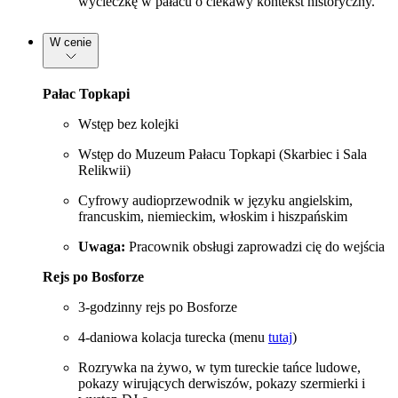
wycieczkę w pałacu o ciekawy kontekst historyczny.
W cenie
Pałac Topkapi
Wstęp bez kolejki
Wstęp do Muzeum Pałacu Topkapi (Skarbiec i Sala
Relikwii)
Cyfrowy audioprzewodnik w języku angielskim,
francuskim, niemieckim, włoskim i hiszpańskim
Uwaga:
Pracownik obsługi zaprowadzi cię do wejścia
Rejs po Bosforze
3-godzinny rejs po Bosforze
4-daniowa kolacja turecka (menu
tutaj
)
Rozrywka na żywo, w tym tureckie tańce ludowe,
pokazy wirujących derwiszów, pokazy szermierki i