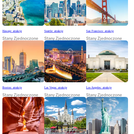
Hawaje: atrakcje
Seattle: atrakcje
San Francisco: atrakcje
Stany Zjednoczone
Stany Zjednoczone
Stany Zjednoczone
Boston: atrakcje
Las Vegas: atrakcje
Los Angeles: atrakcje
Stany Zjednoczone
Stany Zjednoczone
Stany Zjednoczone