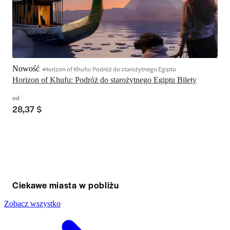
Nowość
Horizon of Khufu: Podróż do starożytnego Egiptu
Horizon of Khufu: Podróż do starożytnego Egiptu Bilety
od
28,37 $
Ciekawe miasta w pobliżu
Zobacz wszystko