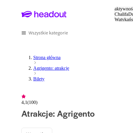
Szukaj
aktywnośc
Chalifa
Du
Watykańs
Eiffla
Par
Wszystkie kategorie
Strona główna
Agrigento: atrakcje
Bilety
4,1
(
100
)
Atrakcje: Agrigento