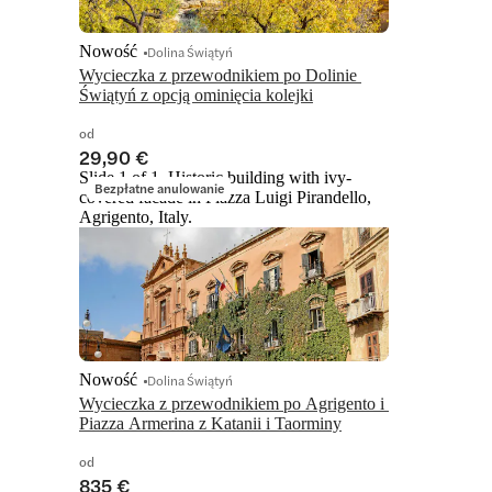
Nowość
Dolina Świątyń
Wycieczka z przewodnikiem po Dolinie 
Świątyń z opcją ominięcia kolejki
od
29,90 €
Slide 1 of 1, Historic building with ivy-
Bezpłatne anulowanie
covered facade in Piazza Luigi Pirandello,
Agrigento, Italy.
Nowość
Dolina Świątyń
Wycieczka z przewodnikiem po Agrigento i 
Piazza Armerina z Katanii i Taorminy
od
835 €