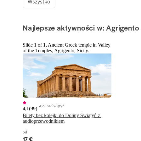
Wszystko
Najlepsze aktywności w: Agrigento
Slide 1 of 1, Ancient Greek temple in Valley
of the Temples, Agrigento, Sicily.
Dolina Świątyń
4,1
(
99
)
Bilety bez kolejki do Doliny Świątyń z 
audioprzewodnikiem
od
17 €