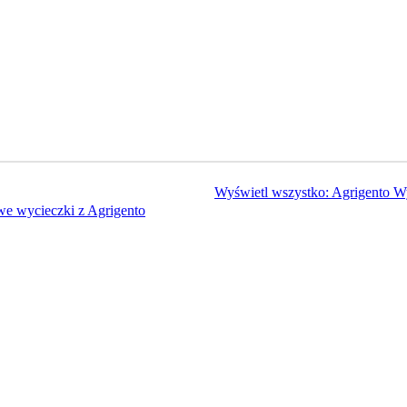
Wyświetl wszystko: Agrigento W
e wycieczki z Agrigento