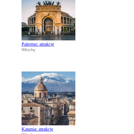
Palermo: atrakcje
Włochy
Katania: atrakcje