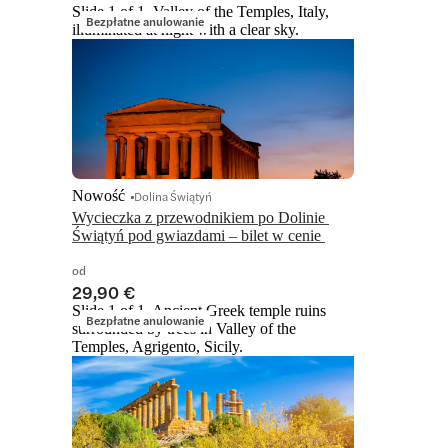
Slide 1 of 1, Valley of the Temples, Italy,
Bezpłatne anulowanie
illuminated at night with a clear sky.
Nowość
Dolina Świątyń
Wycieczka z przewodnikiem po Dolinie 
Świątyń pod gwiazdami – bilet w cenie 
od
29,90 €
Slide 1 of 1, Ancient Greek temple ruins
Bezpłatne anulowanie
surrounded by trees in Valley of the
Temples, Agrigento, Sicily.