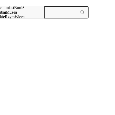
i i miast
Burdż
baj
Muzea
kie
Rzym
Wieża
yż
aktywności i miast