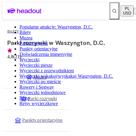
PL
USD
Popularne atrakcje: Waszyngton, D.C.
BILETY
Bilety
Muzea
Parki rozrywki w Waszyngton, D.C.
Parki rozrywki
Punkty orientacyjne
Doświadczenia immersyjne
4,8
(
21
)
Wycieczki
Wycieczki piesze
Wycieczki z przewodnikiem
Wycieczki wskakuj/wyskakuj Waszyngton, D.C.
Muzea
Wycieczki po mieście
Rowery i Segway
Wycieczki jednodniowe
Parki rozrywki
Rejsy
Rejsy wycieczkowe
Punkty orientacyjne