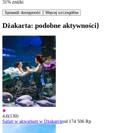
31% zniżki
Sprawdź dostępność
Więcej szczegółów
Dżakarta: podobne aktywności}
4,6
(
130
)
Safari w akwarium w Dżakarcie
od 174 506 Rp