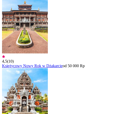
4,5
(
10
)
Księżycowy Nowy Rok w Dżakarcie
od 50 000 Rp