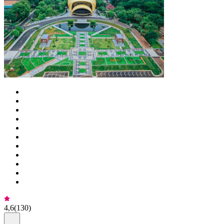
4,6
(
130
)