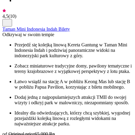
4,5
(
10
)
Taman Mini Indonesia Indah Bilety
Odkrywaj w swoim tempie
Przejedź się kolejką linową Kereta Gantung w Taman Mini
Indonesia Indah i podziwiaj panoramiczne widoki na
indonezyjski park kulturowy z góry.
Zobacz miniaturowe tradycyjne domy, pawilony tematyczne i
tereny krajobrazowe z wyjątkowej perspektywy z lotu ptaka.
Łatwo wsiądź na stację A w pobliżu Keong Mas lub stację B
w pobliżu Papua Pavilion, korzystając z biletu mobilnego.
Dodaj jedną z najpopularniejszych atrakcji TMII do swojej
wizyty i odkryj park w malowniczy, niezapomniany sposób.
Idealny dla odwiedzających, którzy chcą szybkiej, wygodnej
przejażdżki kolejką linową z rozległymi widokami na
najważniejsze atrakcje parku.
od
Original price
65 000 Rp