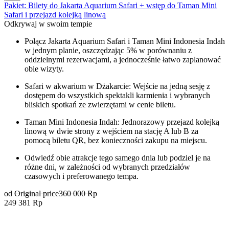
Pakiet: Bilety do Jakarta Aquarium Safari + wstęp do Taman Mini
Safari i przejazd kolejką linową
Odkrywaj w swoim tempie
Połącz Jakarta Aquarium Safari i Taman Mini Indonesia Indah
w jednym planie, oszczędzając 5% w porównaniu z
oddzielnymi rezerwacjami, a jednocześnie łatwo zaplanować
obie wizyty.
Safari w akwarium w Dżakarcie: Wejście na jedną sesję z
dostępem do wszystkich spektakli karmienia i wybranych
bliskich spotkań ze zwierzętami w cenie biletu.
Taman Mini Indonesia Indah: Jednorazowy przejazd kolejką
linową w dwie strony z wejściem na stację A lub B za
pomocą biletu QR, bez konieczności zakupu na miejscu.
Odwiedź obie atrakcje tego samego dnia lub podziel je na
różne dni, w zależności od wybranych przedziałów
czasowych i preferowanego tempa.
od
Original price
360 000 Rp
249 381 Rp