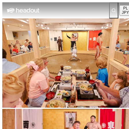
PL
JPY