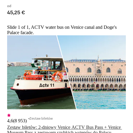
od
45,25 €
Slide 1 of 1, ACTV water bus on Venice canal and Doge's
Palace facade.
Zestaw biletów
4,6
(
8 953
)
Zestaw biletów: 2-dniowy Venice ACTV Bus Pass + Venice 
Museum Pass z zestawem szybkich wstępów do Pałacu 