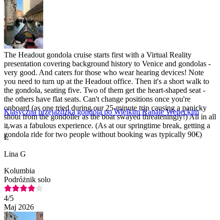
The Headout gondola cruise starts first with a Virtual Reality
presentation covering background history to Venice and gondolas -
very good. And caters for those who wear hearing devices! Note
you need to turn up at the Headout office. Then it's a short walk to
the gondola, seating five. Two of them get the heart-shaped seat -
the others have flat seats. Can't change positions once you're
onboard (as one tried during our 25-minute trip causing a panicky
Klasyczna przejażdżka gondolą po Wielkim Kanale Weneckim
shout from the gondolier as the boat swayed threateningly!) All in all
it was a fabulous experience. (As at our springtime break, getting a
gondola ride for two people without booking was typically 90€)
L
Lina G
Kolumbia
Podróżnik solo
4
/5
Maj 2026