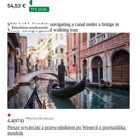
54,53 €
13% zniżki
Slide 1 of 1, Gondola navigating a canal under a bridge in
Bezpłatne anulowanie
Venice during a guided walking tour.
Wycieczki piesze
4,4
(
974
)
Piesze wycieczki z przewodnikiem po Wenecji z przejażdżką 
gondolą