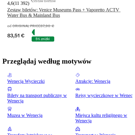
Zestaw biletów
4,6
(
11 392
)
Zestaw biletów: Venice Museums Pass + Vaporetto ACTV 
Water Bus & Mainland Bus
od
ORIGINAL PRICE
87,90 €
83,51 €
5% zniżki
Przeglądaj według motywów
Wenecja Wycieczki
Atrakcje: Wenecja
Bilety na transport publiczny w
Rejsy wycieczkowe w Wenecj
Wenecja
Muzea w Wenecja
Miejsca kultu religijnego w
Wenecja