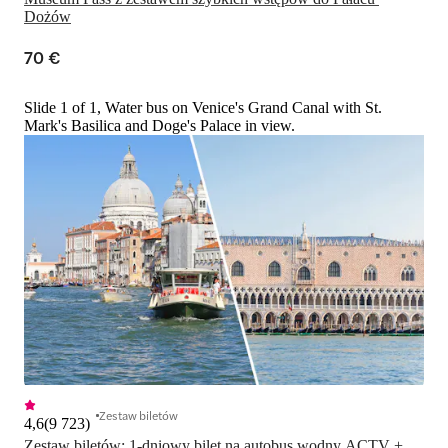
Dożów
70 €
Slide 1 of 1, Water bus on Venice's Grand Canal with St.
Mark's Basilica and Doge's Palace in view.
Zestaw biletów
4,6
(
9 723
)
Zestaw biletów: 1-dniowy bilet na autobus wodny ACTV + 