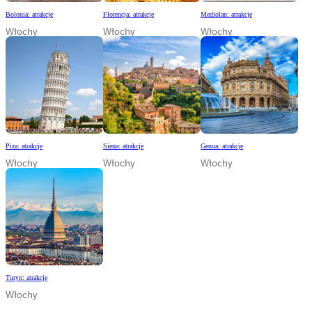
Bolonia: atrakcje
Florencja: atrakcje
Mediolan: atrakcje
Włochy
Włochy
Włochy
Piza: atrakcje
Siena: atrakcje
Genua: atrakcje
Włochy
Włochy
Włochy
Turyn: atrakcje
Włochy