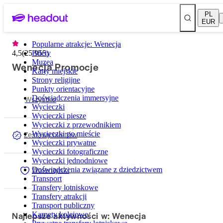
PL
EUR
Popularne atrakcje: Wenecja
4,5
(
25 955
Bilety
)
Muzea
Wenecja Promocje
Karty miejskie
Strony religijne
Punkty orientacyjne
Wszystko
Doświadczenia immersyjne
Wycieczki
Wycieczki piesze
Wycieczki z przewodnikiem
Zestawy biletów
Wycieczki po mieście
Wycieczki prywatne
Wycieczki fotograficzne
Wycieczki jednodniowe
Walentynki
Doświadczenia związane z dziedzictwem
Transport
Transfery lotniskowe
Transfery atrakcji
Transport publiczny
Najlepsze aktywności w: Wenecja
Karnety kolejowe