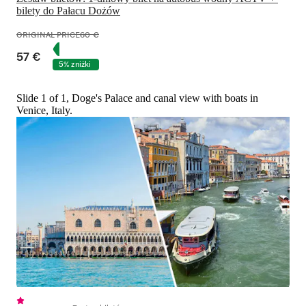
bilety do Pałacu Dożów
ORIGINAL PRICE
60 €
57 €
5% zniżki
Slide 1 of 1, Doge's Palace and canal view with boats in
Venice, Italy.