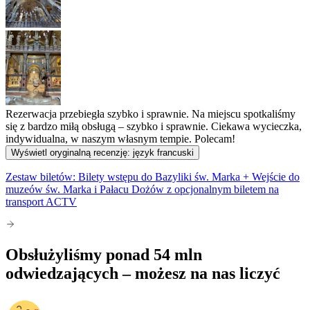
Rezerwacja przebiegła szybko i sprawnie. Na miejscu spotkaliśmy
się z bardzo miłą obsługą – szybko i sprawnie. Ciekawa wycieczka,
indywidualna, w naszym własnym tempie. Polecam!
Wyświetl oryginalną recenzję: język francuski
Zestaw biletów: Bilety wstępu do Bazyliki św. Marka + Wejście do
muzeów św. Marka i Pałacu Dożów z opcjonalnym biletem na
transport ACTV
Obsłużyliśmy ponad 54 mln
odwiedzających – możesz na nas liczyć