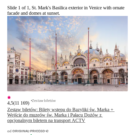
Slide 1 of 1, St. Mark's Basilica exterior in Venice with ornate
facade and domes at sunset.
Zestaw biletów
4,5
(
11 169
)
Zestaw biletów: Bilety wstępu do Bazyliki św. Marka + 
Wejście do muzeów św. Marka i Pałacu Dożów z 
opcjonalnym biletem na transport ACTV
od
ORIGINAL PRICE
63 €