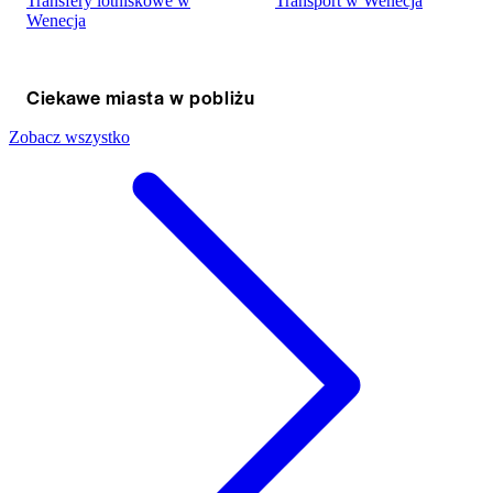
Transfery lotniskowe w
Transport w Wenecja
Wenecja
Ciekawe miasta w pobliżu
Zobacz wszystko