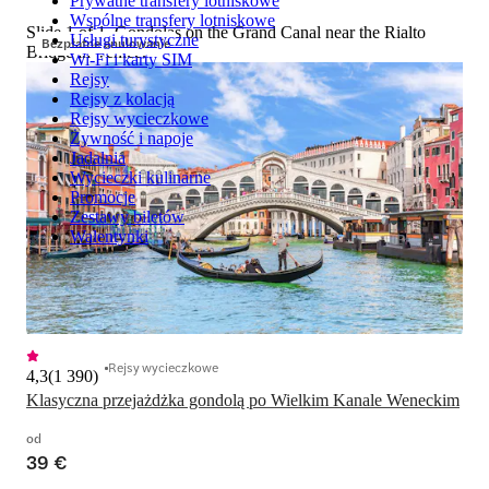
Prywatne transfery lotniskowe
Wspólne transfery lotniskowe
Slide 1 of 1, Gondolas on the Grand Canal near the Rialto
Usługi turystyczne
Bezpłatne anulowanie
Bridge in Venice.
Wi-Fi i karty SIM
Rejsy
Rejsy z kolacją
Rejsy wycieczkowe
Żywność i napoje
Jadalnia
Wycieczki kulinarne
Promocje
Zestawy biletów
Walentynki
Rejsy wycieczkowe
4,3
(
1 390
)
Klasyczna przejażdżka gondolą po Wielkim Kanale Weneckim
od
39 €