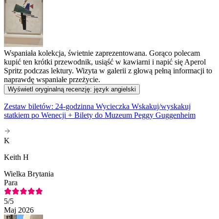
Wspaniała kolekcja, świetnie zaprezentowana. Gorąco polecam
kupić ten krótki przewodnik, usiąść w kawiarni i napić się Aperol
Spritz podczas lektury. Wizyta w galerii z głową pełną informacji to
naprawdę wspaniałe przeżycie.
Wyświetl oryginalną recenzję: język angielski
Zestaw biletów: 24-godzinna Wycieczka Wskakuj/wyskakuj
statkiem po Wenecji + Bilety do Muzeum Peggy Guggenheim
K
Keith H
Wielka Brytania
Para
5
/5
Maj 2026