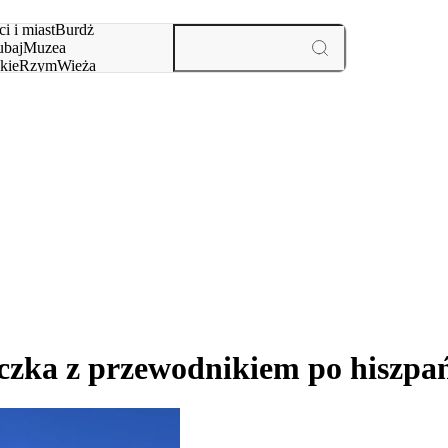
i i miast
Burdż
baj
Muzea
kie
Rzym
Wieża
yż
aktywności i miast
czka z przewodnikiem po hiszpa