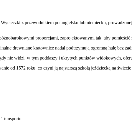
ycieczki z przewodnikiem po angielsku lub niemiecku, prowadzonej p
późnobarokowymi proporcjami, zaprojektowanymi tak, aby pomieścić za
ryginalne drewniane kratownice nadal podtrzymują ogromną halę bez 
igdy nie widzi, w tym poddaszy i ukrytych punktów widokowych, oferu
nie od 1572 roku, co czyni ją najstarszą szkołą jeździecką na świecie
 Transportu