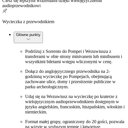
Ciesz się lepszymi wrażeniami dzięki wielojęzycznemu
audioprzewodnikowi
Wycieczka z przewodnikiem
Główne punkty
Podróżuj z Sorrento do Pompei i Wezuwiusza z
transferami w obie strony minivanem lub minibusem i
wszystkimi biletami wstępu wliczonymi w cenę.
Dołącz do anglojęzycznego przewodnika na 2-
godzinną wycieczkę po Pompejach, obejmującą
zachowane ulice, domy i przestrzenie publiczne w
parku archeologicznym.
Udaj się na Wezuwiusz na wycieczkę po kraterze z
wielojęzycznym audioprzewodnikiem dostępnym w
języku angielskim, francuskim, hiszpańskim, włoskim i
niemieckim.
Format małej grupy, ograniczony do 20 gości, pozwala
na wizytę w szybszym tempie i łatwiejsze