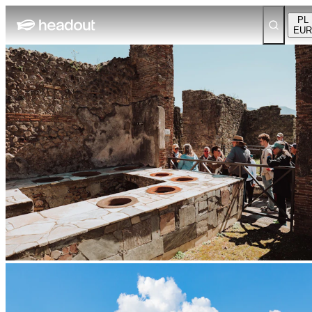
PL
EUR