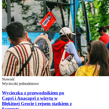
Nowość
Wycieczki jednodniowe
Wycieczka z przewodnikiem po
Capri i Anacapri z wizytą w
Błękitnej Grocie i rejsem statkiem z
Sorrento