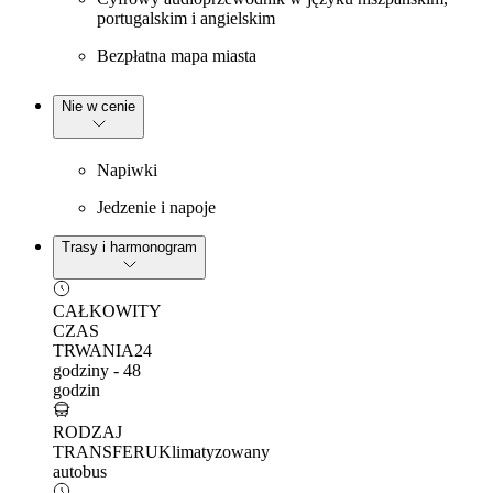
portugalskim i angielskim
Bezpłatna mapa miasta
Nie w cenie
Napiwki
Jedzenie i napoje
Trasy i harmonogram
CAŁKOWITY
CZAS
TRWANIA
24
godziny - 48
godzin
RODZAJ
TRANSFERU
Klimatyzowany
autobus