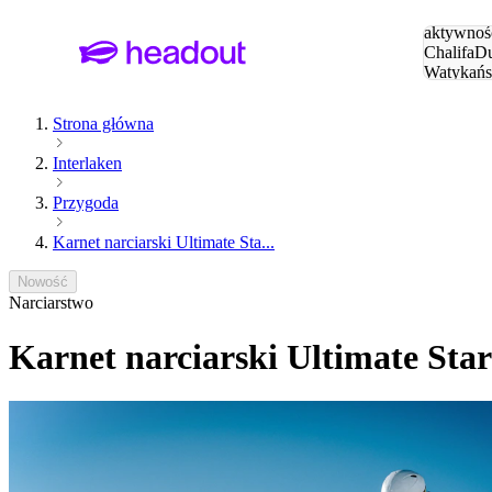
Szukaj
aktywnośc
Chalifa
Du
Watykańs
Eiffla
Par
Strona główna
Interlaken
Przygoda
Karnet narciarski Ultimate Sta...
Nowość
Narciarstwo
Karnet narciarski Ultimate Star