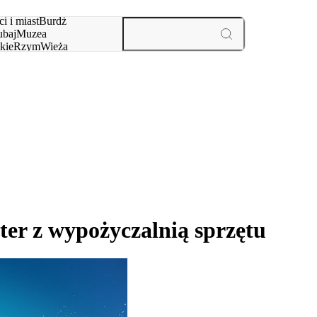
i i miast
Burdż
baj
Muzea
kie
Rzym
Wieża
yż
aktywności i miast
ter z wypożyczalnią sprzętu