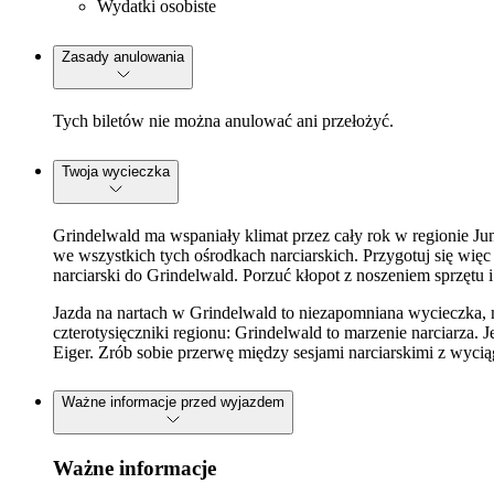
Wydatki osobiste
Zasady anulowania
Tych biletów nie można anulować ani przełożyć.
Twoja wycieczka
Grindelwald ma wspaniały klimat przez cały rok w regionie Jun
we wszystkich tych ośrodkach narciarskich. Przygotuj się więc n
narciarski do Grindelwald. Porzuć kłopot z noszeniem sprzętu
Jazda na nartach w Grindelwald to niezapomniana wycieczka, n
czterotysięczniki regionu: Grindelwald to marzenie narciarza.
Eiger. Zrób sobie przerwę między sesjami narciarskimi z wy
Ważne informacje przed wyjazdem
Ważne informacje