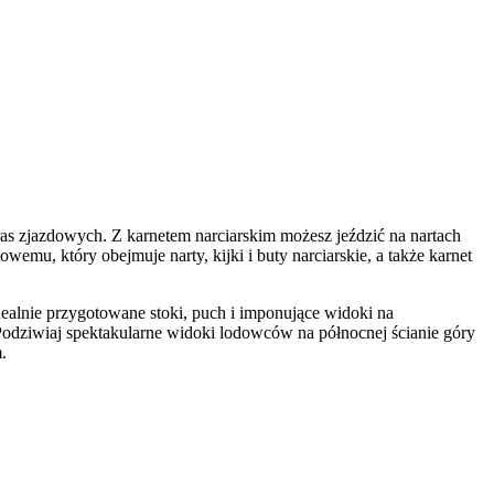
tras zjazdowych. Z karnetem narciarskim możesz jeździć na nartach
wemu, który obejmuje narty, kijki i buty narciarskie, a także karnet
dealnie przygotowane stoki, puch i imponujące widoki na
. Podziwiaj spektakularne widoki lodowców na północnej ścianie góry
.