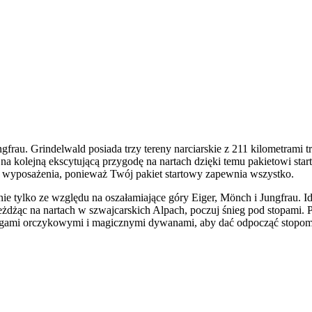
gfrau. Grindelwald posiada trzy tereny narciarskie z 211 kilometrami 
a kolejną ekscytującą przygodę na nartach dzięki temu pakietowi starto
 i wyposażenia, ponieważ Twój pakiet startowy zapewnia wszystko.
ie tylko ze względu na oszałamiające góry Eiger, Mönch i Jungfrau. I
 Jeżdżąc na nartach w szwajcarskich Alpach, poczuj śnieg pod stopami
ciągami orczykowymi i magicznymi dywanami, aby dać odpocząć stopom