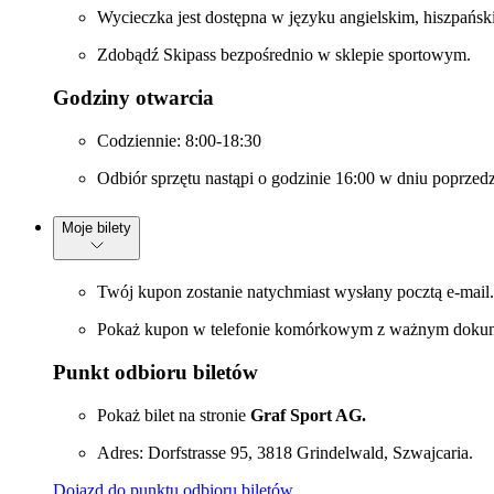
Wycieczka jest dostępna w języku angielskim, hiszpańsk
Zdobądź Skipass bezpośrednio w sklepie sportowym.
Godziny otwarcia
Codziennie: 8:00-18:30
Odbiór sprzętu nastąpi o godzinie 16:00 w dniu poprze
Moje bilety
Twój kupon zostanie natychmiast wysłany pocztą e-mail.
Pokaż kupon w telefonie komórkowym z ważnym dokume
Punkt odbioru biletów
Pokaż bilet na stronie
Graf Sport AG.
Adres: Dorfstrasse 95, 3818 Grindelwald, Szwajcaria.
Dojazd do punktu odbioru biletów