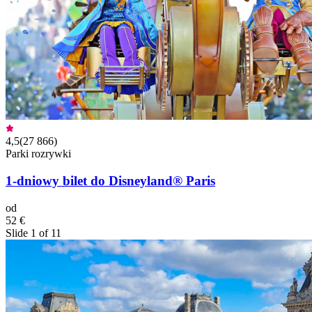
4,5
(
27 866
)
Parki rozrywki
1-dniowy bilet do Disneyland® Paris
od
52 €
Slide 1 of 11