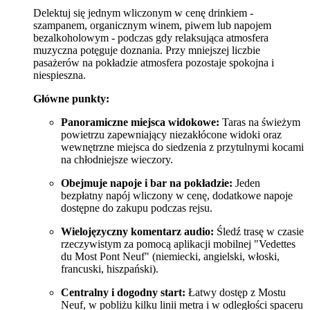
Delektuj się jednym wliczonym w cenę drinkiem -
szampanem, organicznym winem, piwem lub napojem
bezalkoholowym - podczas gdy relaksująca atmosfera
muzyczna potęguje doznania. Przy mniejszej liczbie
pasażerów na pokładzie atmosfera pozostaje spokojna i
niespieszna.
Główne punkty:
Panoramiczne miejsca widokowe:
Taras na świeżym
powietrzu zapewniający niezakłócone widoki oraz
wewnętrzne miejsca do siedzenia z przytulnymi kocami
na chłodniejsze wieczory.
Obejmuje napoje i bar na pokładzie:
Jeden
bezpłatny napój wliczony w cenę, dodatkowe napoje
dostępne do zakupu podczas rejsu.
Wielojęzyczny komentarz audio:
Śledź trasę w czasie
rzeczywistym za pomocą aplikacji mobilnej "Vedettes
du Most Pont Neuf" (niemiecki, angielski, włoski,
francuski, hiszpański).
Centralny i dogodny start:
Łatwy dostęp z Mostu
Neuf, w pobliżu kilku linii metra i w odległości spaceru