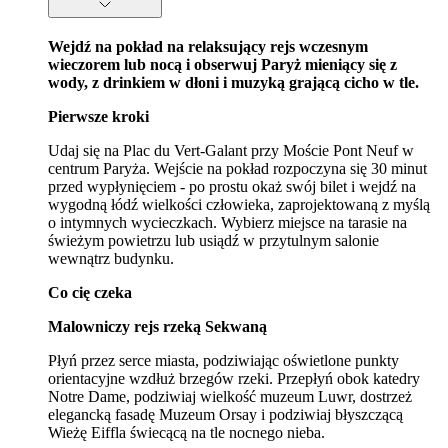
Wejdź na pokład na relaksujący rejs wczesnym
wieczorem lub nocą i obserwuj Paryż mieniący się z
wody, z drinkiem w dłoni i muzyką grającą cicho w tle.
Pierwsze kroki
Udaj się na Plac du Vert-Galant przy Moście Pont Neuf w
centrum Paryża. Wejście na pokład rozpoczyna się 30 minut
przed wypłynięciem - po prostu okaż swój bilet i wejdź na
wygodną łódź wielkości człowieka, zaprojektowaną z myślą
o intymnych wycieczkach. Wybierz miejsce na tarasie na
świeżym powietrzu lub usiądź w przytulnym salonie
wewnątrz budynku.
Co cię czeka
Malowniczy rejs rzeką Sekwaną
Płyń przez serce miasta, podziwiając oświetlone punkty
orientacyjne wzdłuż brzegów rzeki. Przepłyń obok katedry
Notre Dame, podziwiaj wielkość muzeum Luwr, dostrzeż
elegancką fasadę Muzeum Orsay i podziwiaj błyszczącą
Wieżę Eiffla świecącą na tle nocnego nieba.