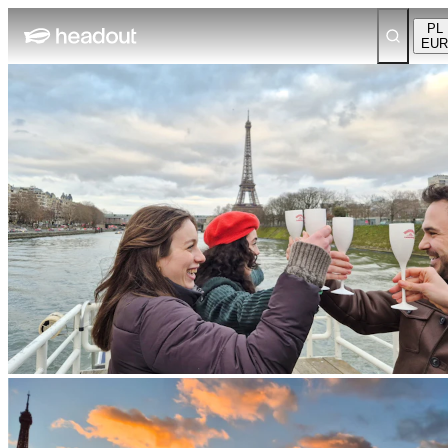
PL
EUR