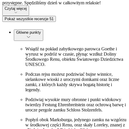
przystępne. Spędziliśmy dzień w całkowitym relaksie!
Czytaj więcej
Pokaż wszystkie recenzje 51
Główne punkty
Wsiądź na pokład zabytkowego parowca Goethe i
wyrusz w podróż w czasie, płynąc wzdłuż Doliny
Środkowego Renu, obiektu Światowego Dziedzictwa
UNESCO.
Podczas rejsu możesz podziwiać bujne winnice,
sielankowe wioski z uroczymi domkami oraz liczne
zamki, z których każdy skrywa bogatą historię i
legendy.
Podziwiaj wysokie mury obronne i punkt widokowy
twierdzy Festung Ehrenbreitstein oraz ochrową barwę i
urocze pergole zamku Schloss Stolzenfels.
Popłyń obok Marksburga, jedynego zamku na wzgórzu
w środkowej części Renu, oraz skały Loreley, znanej z