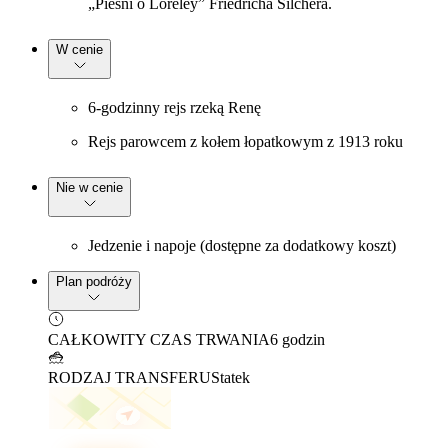
„Pieśni o Loreley” Friedricha Silchera.
W cenie
6-godzinny rejs rzeką Renę
Rejs parowcem z kołem łopatkowym z 1913 roku
Nie w cenie
Jedzenie i napoje (dostępne za dodatkowy koszt)
Plan podróży
CAŁKOWITY CZAS TRWANIA
6 godzin
RODZAJ TRANSFERU
Statek