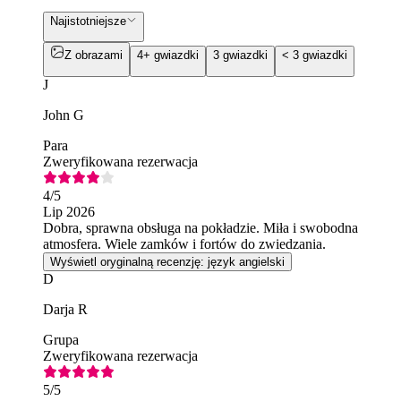
Najistotniejsze
Z obrazami
4+ gwiazdki
3 gwiazdki
< 3 gwiazdki
J
John G
Para
Zweryfikowana rezerwacja
4
/5
Lip 2026
Dobra, sprawna obsługa na pokładzie. Miła i swobodna
atmosfera. Wiele zamków i fortów do zwiedzania.
Wyświetl oryginalną recenzję: język angielski
D
Darja R
Grupa
Zweryfikowana rezerwacja
5
/5