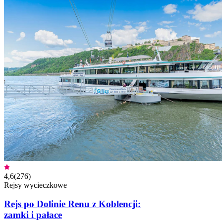
4,6
(
276
)
Rejsy wycieczkowe
Rejs po Dolinie Renu z Koblencji:
zamki i pałace