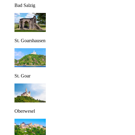
Bad Salzig
St. Goarshausen
St. Goar
Oberwesel