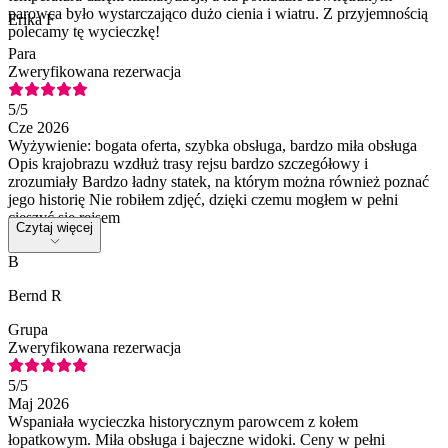
parowca było wystarczająco dużo cienia i wiatru. Z przyjemnością
Erika F
polecamy tę wycieczkę!
Para
Zweryfikowana rezerwacja
5
/5
Cze 2026
Wyżywienie: bogata oferta, szybka obsługa, bardzo miła obsługa
Opis krajobrazu wzdłuż trasy rejsu bardzo szczegółowy i
zrozumiały Bardzo ładny statek, na którym można również poznać
jego historię Nie robiłem zdjęć, dzięki czemu mogłem w pełni
cieszyć się rejsem
Czytaj więcej
B
Bernd R
Grupa
Zweryfikowana rezerwacja
5
/5
Maj 2026
Wspaniała wycieczka historycznym parowcem z kołem
łopatkowym. Miła obsługa i bajeczne widoki. Ceny w pełni