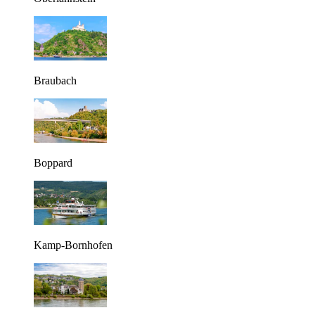
Braubach
Boppard
Kamp-Bornhofen