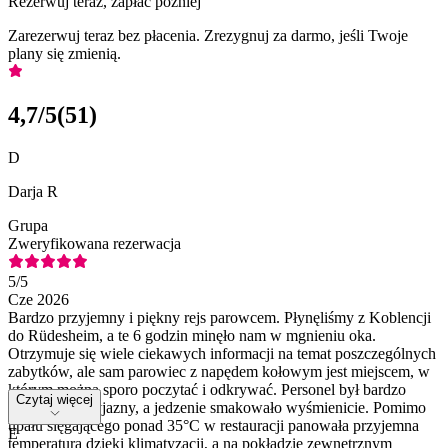
Rezerwuj teraz, zapłać później
Zarezerwuj teraz bez płacenia. Zrezygnuj za darmo, jeśli Twoje
plany się zmienią.
4,7
/5
(
51
)
D
Darja R
Grupa
Zweryfikowana rezerwacja
5
/5
Cze 2026
Bardzo przyjemny i piękny rejs parowcem. Płynęliśmy z Koblencji
do Rüdesheim, a te 6 godzin minęło nam w mgnieniu oka.
Otrzymuje się wiele ciekawych informacji na temat poszczególnych
zabytków, ale sam parowiec z napędem kołowym jest miejscem, w
którym można sporo poczytać i odkrywać. Personel był bardzo
Czytaj więcej
sprawny i przyjazny, a jedzenie smakowało wyśmienicie. Pomimo
upału sięgającego ponad 35°C w restauracji panowała przyjemna
E
temperatura dzięki klimatyzacji, a na pokładzie zewnętrznym