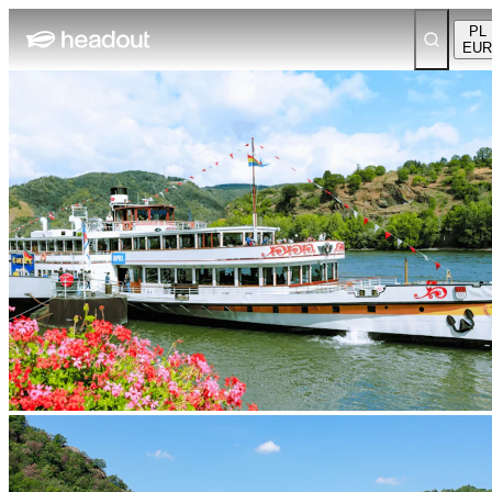
PL
EUR