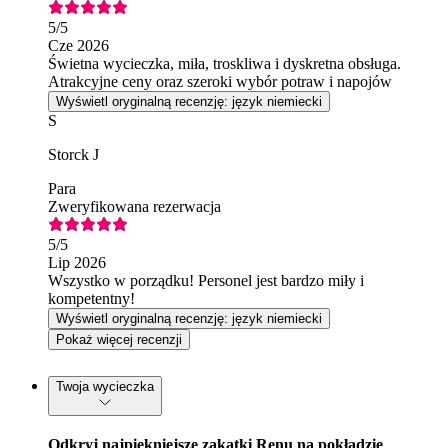
5
/5
Cze 2026
Świetna wycieczka, miła, troskliwa i dyskretna obsługa.
Atrakcyjne ceny oraz szeroki wybór potraw i napojów
Wyświetl oryginalną recenzję: język niemiecki
S
Storck J
Para
Zweryfikowana rezerwacja
5
/5
Lip 2026
Wszystko w porządku! Personel jest bardzo miły i
kompetentny!
Wyświetl oryginalną recenzję: język niemiecki
Pokaż więcej recenzji
Twoja wycieczka
Odkryj najpiękniejsze zakątki Renu na pokładzie