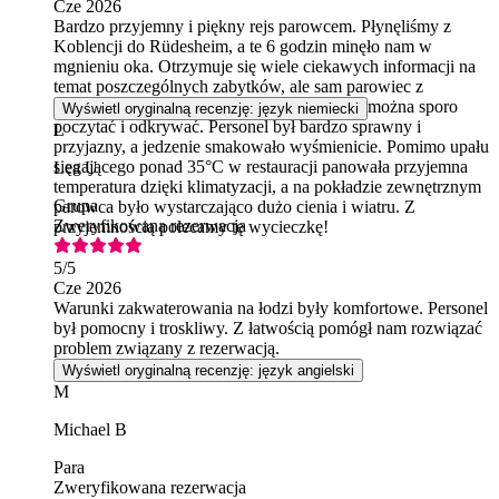
Cze 2026
Bardzo przyjemny i piękny rejs parowcem. Płynęliśmy z
Koblencji do Rüdesheim, a te 6 godzin minęło nam w
mgnieniu oka. Otrzymuje się wiele ciekawych informacji na
temat poszczególnych zabytków, ale sam parowiec z
napędem kołowym jest miejscem, w którym można sporo
Wyświetl oryginalną recenzję: język niemiecki
poczytać i odkrywać. Personel był bardzo sprawny i
L
przyjazny, a jedzenie smakowało wyśmienicie. Pomimo upału
sięgającego ponad 35°C w restauracji panowała przyjemna
Lea U
temperatura dzięki klimatyzacji, a na pokładzie zewnętrznym
Grupa
parowca było wystarczająco dużo cienia i wiatru. Z
Zweryfikowana rezerwacja
przyjemnością polecamy tę wycieczkę!
5
/5
Cze 2026
Warunki zakwaterowania na łodzi były komfortowe. Personel
był pomocny i troskliwy. Z łatwością pomógł nam rozwiązać
problem związany z rezerwacją.
Wyświetl oryginalną recenzję: język angielski
M
Michael B
Para
Zweryfikowana rezerwacja