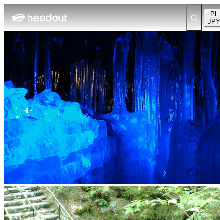
PL
JPY