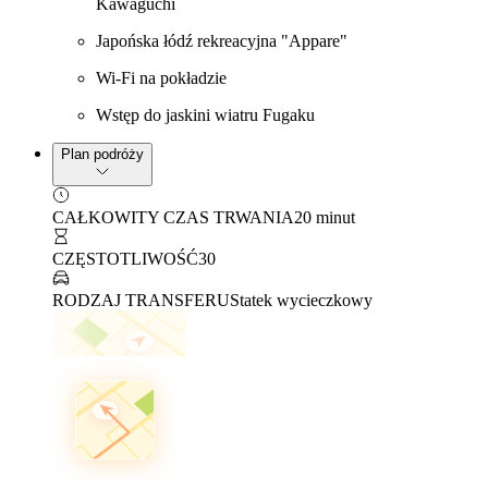
Kawaguchi
Japońska łódź rekreacyjna "Appare"
Wi-Fi na pokładzie
Wstęp do jaskini wiatru Fugaku
Plan podróży
CAŁKOWITY CZAS TRWANIA
20 minut
CZĘSTOTLIWOŚĆ
30
RODZAJ TRANSFERU
Statek wycieczkowy