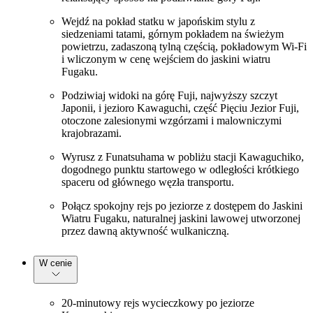
Wejdź na pokład statku w japońskim stylu z
siedzeniami tatami, górnym pokładem na świeżym
powietrzu, zadaszoną tylną częścią, pokładowym Wi-Fi
i wliczonym w cenę wejściem do jaskini wiatru
Fugaku.
Podziwiaj widoki na górę Fuji, najwyższy szczyt
Japonii, i jezioro Kawaguchi, część Pięciu Jezior Fuji,
otoczone zalesionymi wzgórzami i malowniczymi
krajobrazami.
Wyrusz z Funatsuhama w pobliżu stacji Kawaguchiko,
dogodnego punktu startowego w odległości krótkiego
spaceru od głównego węzła transportu.
Połącz spokojny rejs po jeziorze z dostępem do Jaskini
Wiatru Fugaku, naturalnej jaskini lawowej utworzonej
przez dawną aktywność wulkaniczną.
W cenie
20-minutowy rejs wycieczkowy po jeziorze