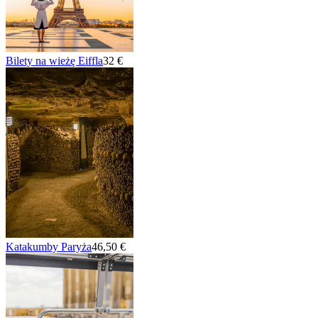
Bilety na wieżę Eiffla
32 €
Katakumby Paryża
46,50 €