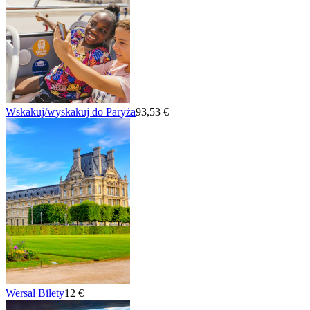
Wskakuj/wyskakuj do Paryża
93,53 €
Wersal Bilety
12 €