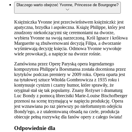
Dlaczego warto obejrzeć Yvonne, Princesse de Bourgogne?
Księżniczka Yvonne jest przeciwieństwem księżniczki: jest
apatyczna, brzydka i aspołeczna. Książę Philippe, który jest
znudzony niekończącymi się ceremoniami na dworze,
wybiera Yvonne na swoją narzeczoną. Król Ignace i królowa
Marguerite są zbulwersowani decyzją Filipa, a dworzanie
wyśmiewają decyzję księcia. Odmowa Yvonne wywołuje
wiele prowokacji, a napięcie na dworze rośnie.
Zamówiona przez Operę Paryską opera legendarnego
kompozytora Philippe'a Boesmansa została doceniona przez
krytyków podczas premiery w 2009 roku. Opera oparta jest
na tytułowej sztuce Witolda Gombrowicza z 1935 roku i
kontynuuje cynizm i czarny humor, które sprawiły, że
oryginał stał się tak popularny. Znany Reżyser i dramaturg
Luc Bondy z pomocą librecistki Marie-Louise Bischofberger
przenosi na scenę trzymającą w napięciu produkcję. Opera
jest wznawiana po raz pierwszy po niefortunnym odejściu
Bondy'ego, a z utalentowaną obsadą na czele, produkcja
obiecuje pełną rozrywkę dla fanów opery z całego świata!
Odpowiednie dla