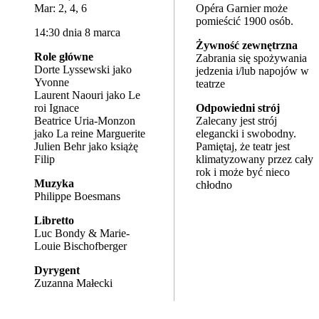
Mar: 2, 4, 6
Opéra Garnier może
pomieścić 1900 osób.
14:30 dnia 8 marca
Żywność zewnętrzna
Role główne
Zabrania się spożywania
Dorte Lyssewski jako
jedzenia i/lub napojów w
Yvonne
teatrze
Laurent Naouri jako Le
roi Ignace
Odpowiedni strój
Beatrice Uria-Monzon
Zalecany jest strój
jako La reine Marguerite
elegancki i swobodny.
Julien Behr jako książę
Pamiętaj, że teatr jest
Filip
klimatyzowany przez cały
rok i może być nieco
Muzyka
chłodno
Philippe Boesmans
Libretto
Luc Bondy & Marie-
Louie Bischofberger
Dyrygent
Zuzanna Małecki