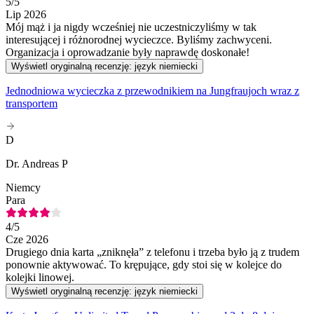
5
/5
Lip 2026
Mój mąż i ja nigdy wcześniej nie uczestniczyliśmy w tak
interesującej i różnorodnej wycieczce. Byliśmy zachwyceni.
Organizacja i oprowadzanie były naprawdę doskonałe!
Wyświetl oryginalną recenzję: język niemiecki
Jednodniowa wycieczka z przewodnikiem na Jungfraujoch wraz z
transportem
D
Dr. Andreas P
Niemcy
Para
4
/5
Cze 2026
Drugiego dnia karta „zniknęła” z telefonu i trzeba było ją z trudem
ponownie aktywować. To krępujące, gdy stoi się w kolejce do
kolejki linowej.
Wyświetl oryginalną recenzję: język niemiecki