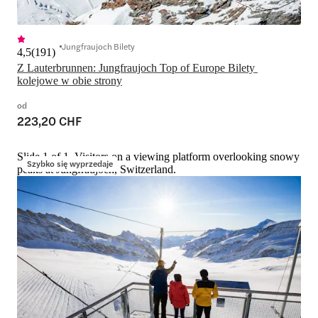
Jungfraujoch Bilety
4,5
(
191
)
Z Lauterbrunnen: Jungfraujoch Top of Europe Bilety 
kolejowe w obie strony
od
223,20 CHF
Slide 1 of 1, Visitors on a viewing platform overlooking snowy
Szybko się wyprzedaje
peaks at Jungfraujoch, Switzerland.