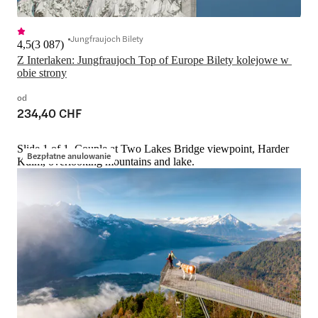
Jungfraujoch Bilety
4,5
(
3 087
)
Z Interlaken: Jungfraujoch Top of Europe Bilety kolejowe w 
obie strony
od
234,40 CHF
Slide 1 of 1, Couple at Two Lakes Bridge viewpoint, Harder
Bezpłatne anulowanie
Kulm, overlooking mountains and lake.