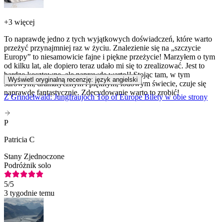
+
3 więcej
To naprawdę jedno z tych wyjątkowych doświadczeń, które warto
przeżyć przynajmniej raz w życiu. Znalezienie się na „szczycie
Europy” to niesamowicie fajne i piękne przeżycie! Marzyłem o tym
od kilku lat, ale dopiero teraz udało mi się to zrealizować. Jest to
bardzo kosztowne, ale naprawdę warto!! Stojąc tam, w tym
Wyświetl oryginalną recenzję: język angielski
surowym, dramatycznym i pięknym, lodowym świecie, czuje się
naprawdę fantastycznie. Zdecydowanie warto to zrobić!
Z Grindelwald: Jungfraujoch Top of Europe Bilety w obie strony
P
Patricia C
Stany Zjednoczone
Podróżnik solo
5
/5
3 tygodnie temu