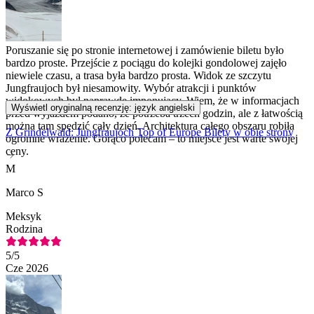
Poruszanie się po stronie internetowej i zamówienie biletu było
bardzo proste. Przejście z pociągu do kolejki gondolowej zajęło
niewiele czasu, a trasa była bardzo prosta. Widok ze szczytu
Jungfraujoch był niesamowity. Wybór atrakcji i punktów
widokowych był naprawdę imponujący. Wiem, że w informacjach
Wyświetl oryginalną recenzję: język angielski
przed wyjazdem podano, że potrzeba trzech godzin, ale z łatwością
można tam spędzić cały dzień. Architektura całego obszaru robiła
Z Grindelwald: Jungfraujoch Top of Europe Bilety w obie strony
ogromne wrażenie. Gorąco polecam – to miejsce jest warte swojej
ceny.
M
Marco S
Meksyk
Rodzina
5
/5
Cze 2026