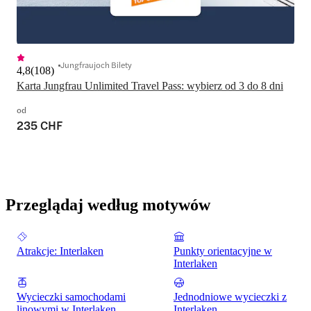
Jungfraujoch Bilety
4,8
(
108
)
Karta Jungfrau Unlimited Travel Pass: wybierz od 3 do 8 dni
od
235 CHF
Przeglądaj według motywów
Atrakcje: Interlaken
Punkty orientacyjne w
Interlaken
Wycieczki samochodami
Jednodniowe wycieczki z
linowymi w Interlaken
Interlaken