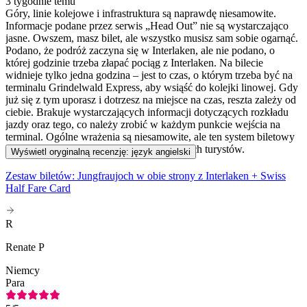
3 tygodnie temu
Góry, linie kolejowe i infrastruktura są naprawdę niesamowite.
Informacje podane przez serwis „Head Out” nie są wystarczająco
jasne. Owszem, masz bilet, ale wszystko musisz sam sobie ogarnąć.
Podano, że podróż zaczyna się w Interlaken, ale nie podano, o
której godzinie trzeba złapać pociąg z Interlaken. Na bilecie
widnieje tylko jedna godzina – jest to czas, o którym trzeba być na
terminalu Grindelwald Express, aby wsiąść do kolejki linowej. Gdy
już się z tym uporasz i dotrzesz na miejsce na czas, reszta zależy od
ciebie. Brakuje wystarczających informacji dotyczących rozkładu
jazdy oraz tego, co należy zrobić w każdym punkcie wejścia na
terminal. Ogólne wrażenia są niesamowite, ale ten system biletowy
wymaga więcej informacji dla podróżujących turystów.
Wyświetl oryginalną recenzję: język angielski
Zestaw biletów: Jungfraujoch w obie strony z Interlaken + Swiss
Half Fare Card
R
Renate P
Niemcy
Para