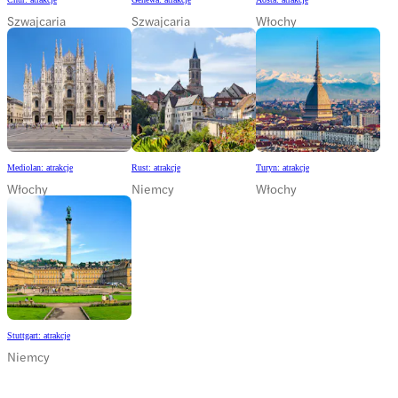
Szwajcaria
Szwajcaria
Włochy
Mediolan: atrakcje
Rust: atrakcje
Turyn: atrakcje
Włochy
Niemcy
Włochy
Stuttgart: atrakcje
Niemcy