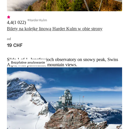
Harder Kulm
4,4
(
1 022
)
Bilety na kolejkę linową Harder Kulm w obie strony
od
19 CHF
Slide 1 of 1, Jungfraujoch observatory on snowy peak, Swiss
Bezpłatne anulowanie
Alps, with panoramic mountain views.