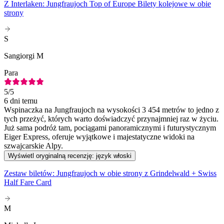
Z Interlaken: Jungfraujoch Top of Europe Bilety kolejowe w obie
strony
S
Sangiorgi M
Para
5
/5
6 dni temu
Wspinaczka na Jungfraujoch na wysokości 3 454 metrów to jedno z
tych przeżyć, których warto doświadczyć przynajmniej raz w życiu.
Już sama podróż tam, pociągami panoramicznymi i futurystycznym
Eiger Express, oferuje wyjątkowe i majestatyczne widoki na
szwajcarskie Alpy.
Wyświetl oryginalną recenzję: język włoski
Zestaw biletów: Jungfraujoch w obie strony z Grindelwald + Swiss
Half Fare Card
M