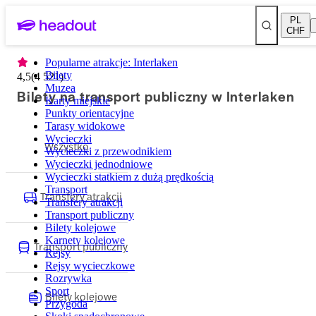
PL
CHF
Popularne atrakcje: Interlaken
Bilety
4,5
(
4 521
)
Muzea
Bilety na transport publiczny w Interlaken
Karty miejskie
Punkty orientacyjne
Tarasy widokowe
Wycieczki
Wszystko
Wycieczki z przewodnikiem
Wycieczki jednodniowe
Wycieczki statkiem z dużą prędkością
Transport
Transfery atrakcji
Transfery atrakcji
Transport publiczny
Bilety kolejowe
Karnety kolejowe
Transport publiczny
Rejsy
Rejsy wycieczkowe
Rozrywka
Sport
Bilety kolejowe
Przygoda