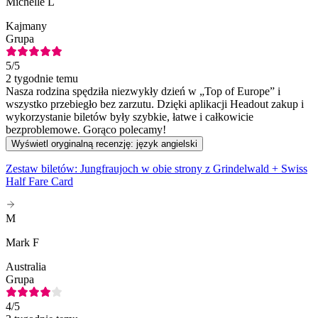
Michelle L
Kajmany
Grupa
5
/5
2 tygodnie temu
Nasza rodzina spędziła niezwykły dzień w „Top of Europe” i
wszystko przebiegło bez zarzutu. Dzięki aplikacji Headout zakup i
wykorzystanie biletów były szybkie, łatwe i całkowicie
bezproblemowe. Gorąco polecamy!
Wyświetl oryginalną recenzję: język angielski
Zestaw biletów: Jungfraujoch w obie strony z Grindelwald + Swiss
Half Fare Card
M
Mark F
Australia
Grupa
4
/5