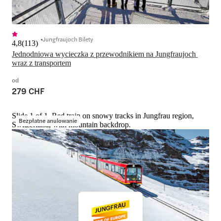
Jungfraujoch Bilety
4,8
(
113
)
Jednodniowa wycieczka z przewodnikiem na Jungfraujoch 
od
279 CHF
Slide 1 of 1, Red train on snowy tracks in Jungfrau region,
Bezpłatne anulowanie
Switzerland, with mountain backdrop.