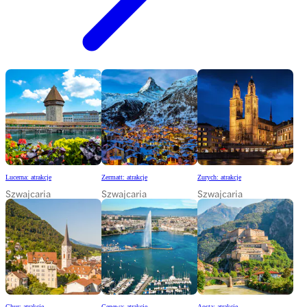
Lucerna: atrakcje
Zermatt: atrakcje
Zurych: atrakcje
Szwajcaria
Szwajcaria
Szwajcaria
Chur: atrakcje
Genewa: atrakcje
Aosta: atrakcje