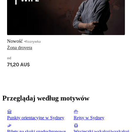
Nowość
Rozrywka
Żona drovera
od
71,20 AU$
Przeglądaj według motywów
Punkty orientacyjne w Sydney
Rejsy w Sydney
Bilety na skoki spadochronowe
Wycieczki wskakuj/wyskakuj