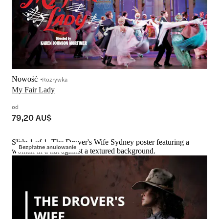
Nowość
Rozrywka
My Fair Lady
od
79,20 AU$
Slide 1 of 1, The Drover's Wife Sydney poster featuring a
Bezpłatne anulowanie
woman in a hat against a textured background.