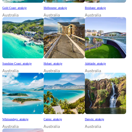
Gold Coast: atrakcje
Melbourne: atrakcje
Brisbane: atrakcje
Australia
Australia
Australia
Sunshine Coast: atrakcje
Hobart: atrakcje
Adelaide: atrakcje
Australia
Australia
Australia
Whitsundays: atrakcje
Cairns: atrakcje
Darwin: atrakcje
Australia
Australia
Australia