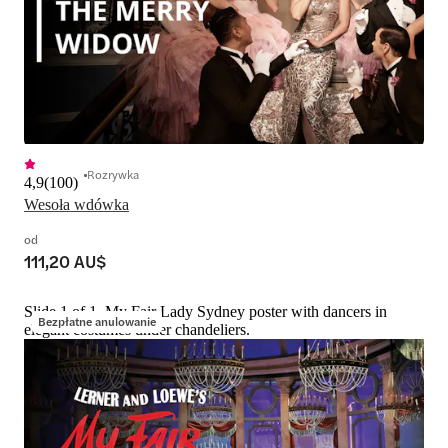
Rozrywka
4,9
(
100
)
Wesoła wdówka
od
111,20 AU$
Slide 1 of 1, My Fair Lady Sydney poster with dancers in
Bezpłatne anulowanie
elegant costumes under chandeliers.