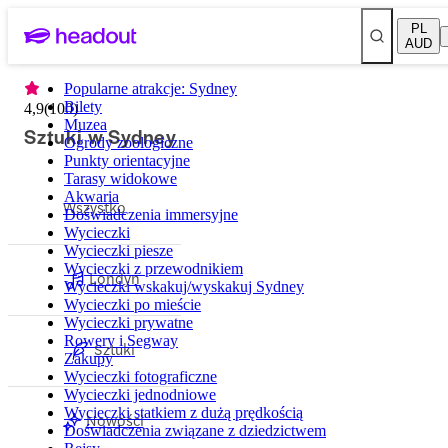
PL
AUD
Popularne atrakcje: Sydney
Bilety
4,9
(
100
)
Muzea
Sztuki w Sydney
Ogrody zoologiczne
Punkty orientacyjne
Tarasy widokowe
Akwaria
Wszystko
Doświadczenia immersyjne
Wycieczki
Wycieczki piesze
Wycieczki z przewodnikiem
Londyn
Wycieczki wskakuj/wyskakuj Sydney
Wycieczki po mieście
Wycieczki prywatne
Rowery i Segway
Sztuki
Zakupy
Wycieczki fotograficzne
Wycieczki jednodniowe
Wycieczki statkiem z dużą prędkością
Nowości
Doświadczenia związane z dziedzictwem