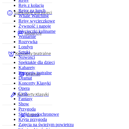
Rejsy
Rejs z kolacją
Rejsy na lunch
Spektakle dla dzieci
Whale Watching
Rejsy wycieczkowe
Żywność i napoje
Wycieczki kulinarne
Kabarety
Winiarnie
Rozrywka
Londyn
Sztuki
Koncerty teatralne
Nowości
Spektakle dla dzieci
Kabarety
Koncerty teatralne
Dramat
Dramat
Koncerty Klasyki
Opera
Koncerty Klasyki
Cyrk
Fantasy
Show
Przygoda
Opera
Skoki spadochronowe
Kryta przygoda
Zajęcia na świeżym powietrzu