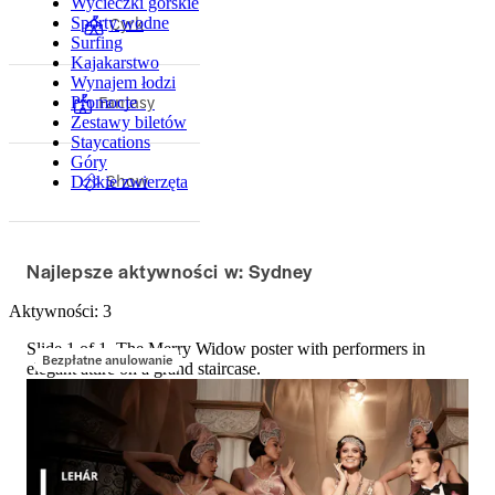
Wycieczki górskie
Cyrk
Sporty wodne
Surfing
Kajakarstwo
Wynajem łodzi
Fantasy
Promocje
Zestawy biletów
Staycations
Góry
Show
Dzikie zwierzęta
Najlepsze aktywności w: Sydney
Aktywności: 3
Slide 1 of 1, The Merry Widow poster with performers in
Bezpłatne anulowanie
elegant attire on a grand staircase.