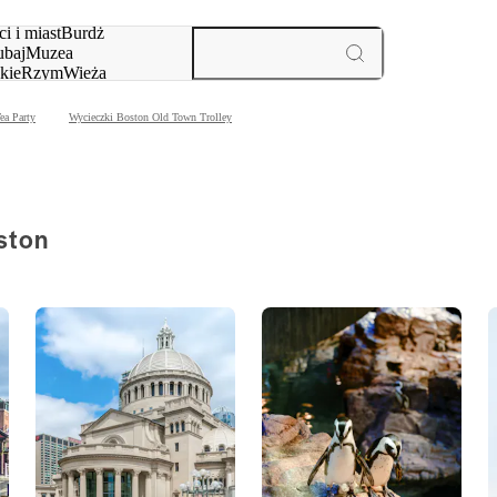
i i miast
Burdż
baj
Muzea
kie
Rzym
Wieża
yż
aktywności i miast
ea Party
Wycieczki Boston Old Town Trolley
ston