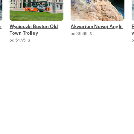
n
Wycieczki Boston Old
Akwarium Nowej Anglii
Town Trolley
od 39,69 $
od 51,45 $
o