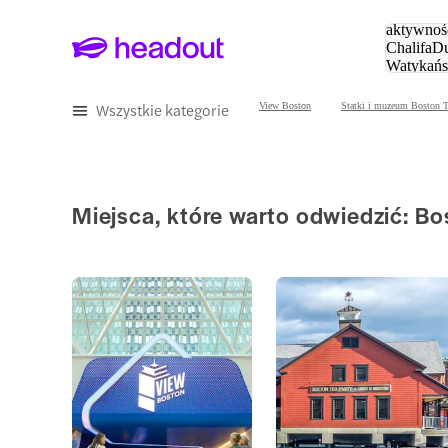
Szukaj
aktywnośc
Chalifa
Du
Watykańs
Eiffla
Par
Wszystkie kategorie
View Boston
Statki i muzeum Boston T
Miejsca, które warto odwiedzić: Bo