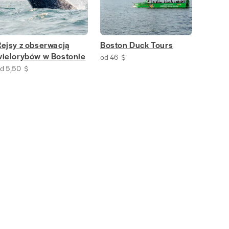
Rejsy z obserwacją
Boston Duck Tours
wielorybów w Bostonie
od 46 $
d 5,50 $