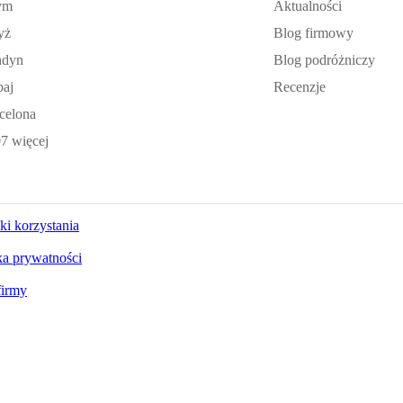
ym
Aktualności
yż
Blog firmowy
ndyn
Blog podróżniczy
aj
Recenzje
celona
7 więcej
i korzystania
ka prywatności
firmy