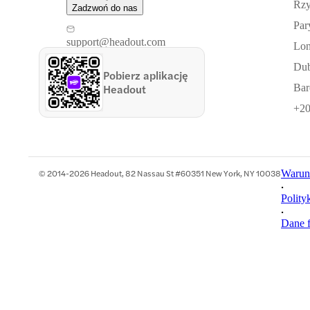
Rz
Zadzwoń do nas
Par
support@headout.com
Lo
Dub
Pobierz aplikację
Headout
Bar
+20
© 2014-2026 Headout, 82 Nassau St #60351 New York, NY 10038
Warunk
•
Polity
•
Dane 