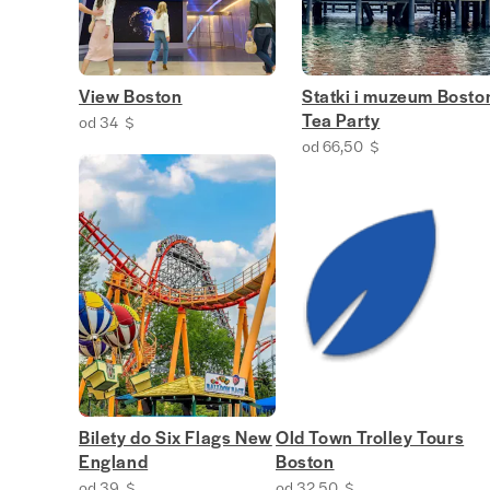
View Boston
Statki i muzeum Bosto
Tea Party
od 34 $
od 66,50 $
Bilety do Six Flags New
Old Town Trolley Tours
England
Boston
od 39 $
od 32,50 $