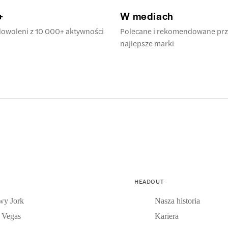
+
W mediach
adowoleni z 10 000+ aktywności
Polecane i rekomendowane prz
najlepsze marki
HEADOUT
y Jork
Nasza historia
 Vegas
Kariera